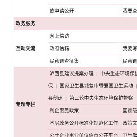
依申请公开
我要
政务服务
网上信访
互动交流
政府信箱
我要
民意调查征集
民意
泸西县建议提案办理
中央生态环境保
|
保
国家卫生县城复审暨爱国卫生运动
|
|
县创建
第三轮中央生态环境保护督察
|
专题专栏
利企惠民政策
国家
基层政务公开标准化规范化工作
政策
公共企业事业单位信息公开平台
卫生