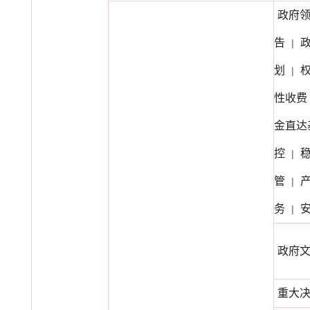
政府
告
|
划
|
性收费
金直达
控
|
管
|
务
|
政府
重大