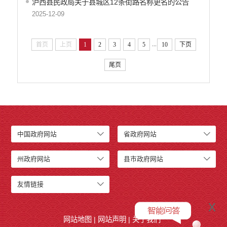
泸西县民政局关于县城区12条街路名称更名的公告
2025-12-09
...
首页
上页
1
2
3
4
5
10
下页
尾页
中国政府网站
省政府网站
州政府网站
县市政府网站
友情链接
x
网站地图
|
网站声明
|
关于我们