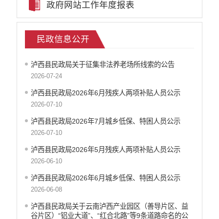
政府网站工作年度报表
民政信息公开
就业创业信息公开
公务员管理信息
民政信息公开
教育信息公开
税务信息公开
泸西县民政局关于征集非法养老场所线索的公告
事业单位登记管理公告
2026-07-24
国土信息
泸西县民政局2026年6月残疾人两项补贴人员公示
交通运输信息公开
2026-07-10
农科信息公开
泸西县民政局2026年7月城乡低保、特困人员公示
泸西县电子商务进农村
2026-07-10
行政许可
行政处罚和行政强制
泸西县民政局2026年5月残疾人两项补贴人员公示
2026-06-10
行政事业性收费
政府采购项目
泸西县民政局2026年6月城乡低保、特困人员公示
建议提案办理答复
2026-06-08
减税降费
泸西县民政局关于云南泸西产业园区（善导片区、益
财政资金直达基层
谷片区）“铝业大道”、“红合北路”等9条道路命名的公