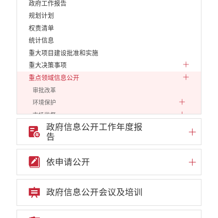
政府工作报告
规划计划
权责清单
统计信息
重大项目建设批准和实施
重大决策事项
重点领域信息公开
审批改革
环境保护
市场监督
政府信息公开工作年度报
财政信息
告
乡村振兴
应急管理
依申请公开
云南省网上新闻发布厅
审计信息
公共资源交易信息公开
政府信息公开会议及培训
住建信息公开
文化旅游信息公开