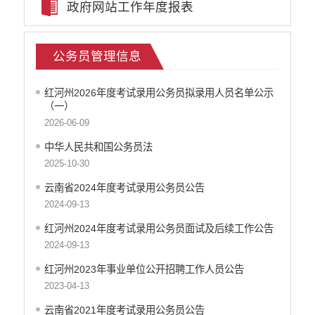
政府网站工作年度报表
民政信息公开
就业创业信息公开
公务员管理信息
公务员管理信息
教育信息公开
税务信息公开
红河州2026年度考试录用公务员拟录用人员名单公示
事业单位登记管理公告
（一）
国土信息
2026-06-09
交通运输信息公开
中华人民共和国公务员法
农科信息公开
2025-10-30
泸西县电子商务进农村
云南省2024年度考试录用公务员公告
行政许可
2024-09-13
行政处罚和行政强制
红河州2024年度考试录用公务员面试及后续工作公告
行政事业性收费
2024-09-13
政府采购项目
建议提案办理答复
红河州2023年事业单位公开招聘工作人员公告
2023-04-13
减税降费
财政资金直达基层
云南省2021年度考试录用公务员公告