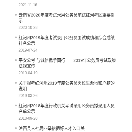
财政预决算
2021-11-16
乡村振兴
云南省2020年度考试录用公务员笔试红河考区重要提
公务员管理
示
疫情防控
2020-10-28
稳岗就业
红河州2019年度考试录用公务员面试成绩和综合成绩
养老服务
排名公示
社会救助
2019-07-24
生态环境
平安公考 与诚信携手同行――2019年公务员考试政策
食品药品监管
法规宣传
产品质量
2019-04-19
义务教育
关于报考红河州2019年度公务员岗位生源地和户籍的
医疗卫生
说明
应急预案
2019-03-26
公共文化服务
红河州2018年度行政机关考试录用公务员拟录用人员
安全生产
名单公示
涉农补贴
2018-09-28
泸西县人社局四举措把好人才入口关