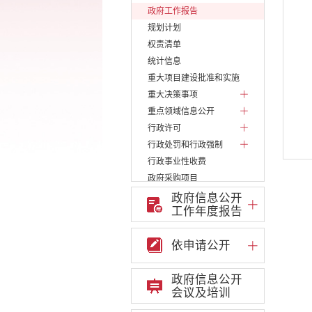
政府工作报告
规划计划
权责清单
统计信息
重大项目建设批准和实施
重大决策事项
重点领域信息公开
行政许可
行政处罚和行政强制
行政事业性收费
政府采购项目
建议提案办理答复
政府信息公开
工作年度报告
减税降费
财政资金直达基层
依申请公开
财政预决算
乡村振兴
政府信息公开
公务员管理
会议及培训
疫情防控
稳岗就业