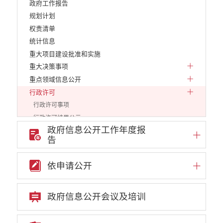
政府工作报告
规划计划
权责清单
统计信息
重大项目建设批准和实施
重大决策事项
重点领域信息公开
行政许可
行政许可事项
行政许可结果公示
政府信息公开工作年度报
其他
告
行政处罚和行政强制
行政事业性收费
依申请公开
政府采购项目
建议提案办理答复
政府信息公开会议及培训
减税降费
财政资金直达基层
财政预决算