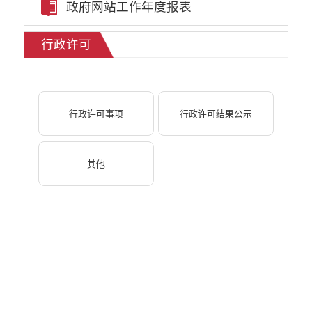
政府网站工作年度报表
乡村振兴
公务员管理
行政许可
疫情防控
稳岗就业
养老服务
社会救助
行政许可事项
行政许可结果公示
生态环境
食品药品监管
产品质量
其他
义务教育
医疗卫生
应急预案
公共文化服务
安全生产
涉农补贴