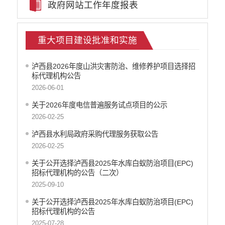
政府网站工作年度报表
稳岗就业
养老服务
社会救助
重大项目建设批准和实施
生态环境
食品药品监管
泸西县2026年度山洪灾害防治、维修养护项目选择招
产品质量
标代理机构公告
义务教育
2026-06-01
医疗卫生
关于2026年度电信普遍服务试点项目的公示
应急预案
2026-02-25
公共文化服务
泸西县水利局政府采购代理服务获取公告
安全生产
2026-02-25
涉农补贴
关于公开选择泸西县2025年水库白蚁防治项目(EPC)
招标代理机构的公告（二次）
2025-09-10
关于公开选择泸西县2025年水库白蚁防治项目(EPC)
招标代理机构的公告
2025-07-28