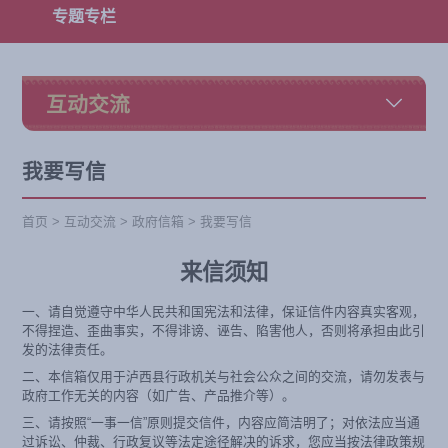
专题专栏
互动交流
我要写信
首页
>
互动交流
>
政府信箱
>
我要写信
来信须知
一、请自觉遵守中华人民共和国宪法和法律，保证信件内容真实客观，
不得捏造、歪曲事实，不得诽谤、诬告、陷害他人，否则将承担由此引
发的法律责任。
二、本信箱仅用于泸西县行政机关与社会公众之间的交流，请勿发表与
政府工作无关的内容（如广告、产品推介等）。
三、请按照“一事一信”原则提交信件，内容应简洁明了；对依法应当通
过诉讼、仲裁、行政复议等法定途径解决的诉求，您应当按法律政策规