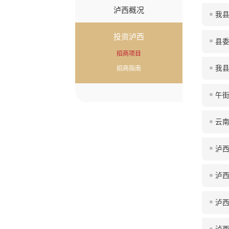
泸西概况
我县
投资泸西
县
招商项目
我
招商指南
午街
云
泸
泸
泸西