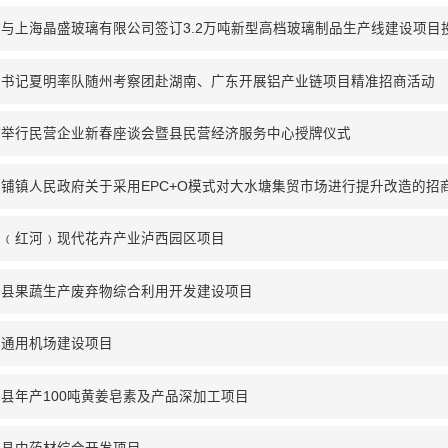
与上海晶盛玻璃有限公司签订3.2万吨新型高档玻璃制品生产线建设项目
委书记夏明率队随州考察团赴湖南、广东开展铝产业链项目精准招商活动
县举行民营企业新春座谈会暨县民营经济服务中心授牌仪式
铺镇人民政府关于采用EPC+O模式对大水塘集贸市场进行提升改造的招
南﹙红河﹚现代花卉产业泸西园区项目
西县果蔬生产废弃物综合利用开发建设项目
西通用机场建设项目
县年产100吨黄姜皂素及产品深加工项目