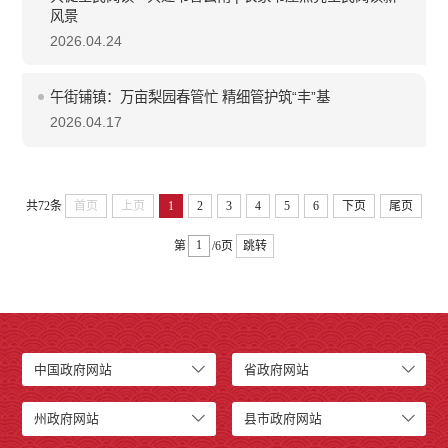
风景
2026.04.24
午街铺镇：万亩梨园春管忙 精细管护筑“丰”基
2026.04.17
共72条
首页
上页
1
2
3
4
5
6
下页
尾页
第
/6页
跳转
中国政府网站
省政府网站
州政府网站
县市政府网站