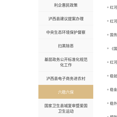
利企惠民政策
红
泸西县建议提案办理
红河
中央生态环境保护督察
国务
扫黑除恶
《国
基层政务公开标准化规范
红
化工作
稳
泸西县电子商务进农村
稳
六稳六保
稳
国家卫生县城复审暨爱国
卫生运动