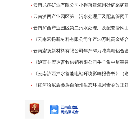
云南龙耀矿业有限公司小得落建筑用砂矿采矿建设项目环境影响评价公众参与第一
云南泸西产业园区第二污水处理厂及配套管网工程环境影响报告书报
云南泸西产业园区第二污水处理厂及配套管网工程环境影响报告书（征求意见稿）公众参
《云南宏扬新材料有限公司年产50万吨高金铝合金扁锭项目》环境影响评价公众参与征求
云南宏扬新材料有限公司年产50万吨高精铝合金扁锭项目环境影响评价第
《泸西县宏达畜牧供销有限公司牛羊集中屠宰建设项目》环境影响报告书报
《云南泸西抽水蓄能电站环境影响报告书》（送审稿）和《云南泸西抽水蓄能电站环境影响评价公众参与
《红河哈尼族彝族自治州生态环境局责令改正违法行为决定书》（红泸环责改字〔2025〕05号）（泸西县耀城商品混凝土