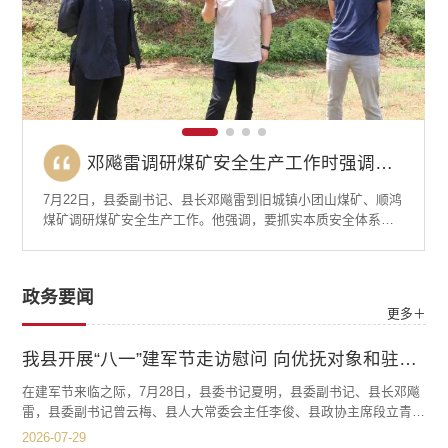
邓飚雷调研烤烟移栽工作
邓飚雷调研烤烟移栽工作
邓飚雷调研煤矿安全生产工作时强调：抓实本质安全体系建设 筑牢事故防范坚固防线
邓飚雷在调研防汛工作时强调：要强化责任落实全力以赴做好水库防汛安全工作 筑牢汛期安全防线
夏明调研烤烟大田移栽工作时强调：要把握最佳节令 提高移栽水平 推动烤烟产业提质增效
邓飚雷调研煤矿安全生产工作时强调：抓实本质安全体系建设 筑牢事故防范坚固防线
4月8日，县委副书记、县长邓飚雷到中枢镇、白水镇调研烤烟
7月22日，县委副书记、县长邓飚雷到旧城镇小团山煤矿、顺鸿
7月21日，县委副书记、县长邓飚雷到板桥河水库调研防汛安全
4月15日，县委书记夏明到向阳、三塘、永宁乡调研烤烟大田移
4月8日，县委副书记、县长邓飚雷到中枢镇、白水镇调研烤烟
7月22日，县委副书记、县长邓飚雷到旧城镇小团山煤矿、顺鸿
大田移栽工作时强调，要抢抓节令，高标准、高质量推进烤烟
煤矿调研煤矿安全生产工作。他强调，要抓实本质安全体系建
工作时强调：要强化责任落实，全力以赴做好水库防汛安全工
栽工作时强调：要把握最佳节令，提高移栽水平，推动烤烟产
大田移栽工作时强调，要抢抓节令，高标准、高质量推进烤烟
煤矿调研煤矿安全生产工作。他强调，要抓实本质安全体系建
大田移栽工作。春和景明，农忙正酣。当前，全县已进入烤烟
设，筑牢事故防范坚固防线，坚决防范遏制各类安全生产事
作，筑牢汛期安全防线。邓飚雷查看了水库大坝、溢洪道、闸
业提质增效。调研中，夏明深入向阳乡阿盈里烤烟示范样板
大田移栽工作。春和景明，农忙正酣。当前，全县已进入烤烟
设，筑牢事故防范坚固防线，坚决防范遏制各类安全生产事
大田移栽关键时期，邓飚雷先后前往中枢镇龙甸烤烟种植基地
故。邓飚雷到安全监控室、中控值班室等关键点位，实地查看
室等关键部位及竹菁河来水量、水质情况，详细询问水库当前
田，三塘乡俱久高标准烟田片区，永宁乡大坡烤烟样板示范基
大田移栽关键时期，邓飚雷先后前往中枢镇龙甸烤烟种植基地
故。邓飚雷到安全监控室、中控值班室等关键点位，实地查看
和白水镇益谷烤烟集中育苗点、平田村委会烤烟种植示范样板
井下作业环境、人员动态监管、现场规范操作等情况；查阅安
蓄水量、水位变化、坝体安全监测等情况，听取水库管理处负
地进行察看。在各烤烟种植片区，夏明仔细查看烟苗长势，询
和白水镇益谷烤烟集中育苗点、平田村委会烤烟种植示范样板
井下作业环境、人员动态监管、现场规范操作等情况；查阅安
政务要闻
等地，详细了解移栽进度、烟苗质量、供苗计划、用水保障及
全监控数据和值班记录，并与驻矿监管人员、县能源局、企业
责人关于防汛应急预案制定、防汛物资储备、值班值守制度落
问移栽进度，详细了解烤烟抗旱保苗等情况，并对三个乡镇前
等地，详细了解移栽进度、烟苗质量、供苗计划、用水保障及
全监控数据和值班记录，并与驻矿监管人员、县能源局、企业
更多＋
标准化种植落实等情况。邓飚雷指出，烤烟产业是我县重要的
负责人座谈，详细了解日常监管、隐患排查、安全管控等情
实以及隐患排查整改等工作汇报。邓飚雷指出，水库作为防汛
期烤烟育苗、整地起垄、物资调配等工作成效给予了充分肯
标准化种植落实等情况。邓飚雷指出，烤烟产业是我县重要的
负责人座谈，详细了解日常监管、隐患排查、安全管控等情
传统支柱产业和富民...
况。邓飚雷强调，全县上...
工作的重要节点，承...
定。夏明指出，烤烟是我...
传统支柱产业和富民...
况。邓飚雷强调，全县上...
我县开展“八一”建军节走访慰问 向优抚对象和驻地官兵致以节日问候
在建军节来临之际，7月28日，县委书记夏明，县委副书记、县长邓飚
雷，县委副书记曾云梅、县人大常委会主任李俊、县政协主席段立青等
县级领导走访慰问优抚对象代表和驻泸官兵，向他们送去党和政府的关
2026-07-29