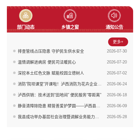
部门动态
乡镇之窗
通知公告
更多+
排查管线占压隐患 守护民生供水安全
2026-07-30
温情调解进病房 便民司法暖民心
2026-07-20
深挖本土红色文脉 赋能校园立德树人
2026-07-02
消防“院坝课堂”开课啦！泸西消防为花卉企业送上“安全锦囊”
2026-06-24
泸西供销：技术送到“田地间” 便民服务“零距离”
2026-06-18
静音清障除隐患 精管善爱护梦圆——泸西县综合行政执法局高考前全链条护航纪实
2026-06-09
我县成功举办基层社会治理暨调解业务能力提升专题培训班
2026-05-28