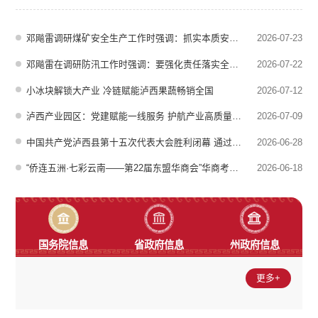
怀，并致以节日的问候。在白水、金马等乡镇，慰问组走进95岁高龄
老复员军人阮洪云和93岁老复员军人唐建书家中，与他们促膝交谈，
询问其身体健康、日常起居和优抚政策落实情况，叮嘱随行相关部门要
邓飚雷调研煤矿安全生产工作时强调：抓实本质安全体系建设 筑牢事故防范坚固防线
2026-07-23
用心用情做好优抚服务，常态化关...
邓飚雷在调研防汛工作时强调：要强化责任落实全力以赴做好水库防汛安全工作 筑牢汛期安全防线
2026-07-22
小冰块解锁大产业 冷链赋能泸西果蔬畅销全国
2026-07-12
泸西产业园区：党建赋能一线服务 护航产业高质量发展
2026-07-09
中国共产党泸西县第十五次代表大会胜利闭幕 通过十四届县委报告《决议》和十四届县纪委工作报告《决议》 夏明主持会议并讲话
2026-06-28
“侨连五洲·七彩云南——第22届东盟华商会”华商考察团到泸西考察
2026-06-18
国务院信息
省政府信息
州政府信息
更多+