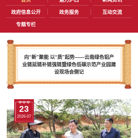
政府信息公开
政务服务
互动交流
专题专栏
向“新”聚能 以“质”起势——云南绿色铝产
业链延链补链强链暨绿色低碳示范产业园建
设现场会侧记
10
23
22
17
10
23
2026-07