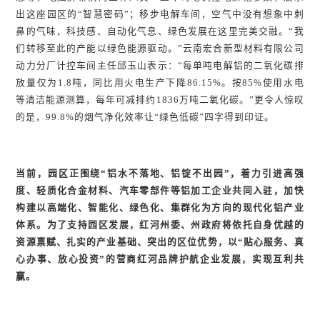
出这座园区的“智慧密码”；移步电解车间，空气中没有想象中刺
鼻的气味，科技感、自动化气息、绿色发展在这里完美交融。“我
们转移至此的产能以绿色能源驱动。”云南宏合新型材料有限公司
动力分厂计控车间主任邱玉山表示：“每单吨电解铝的二氧化碳排
放量仅为1.8吨，同比用火电生产下降86.15%。按85%使用水电
等清洁能源测算，每年可减排约1836万吨二氧化碳。”更令人惊叹
的是，99.8%的烟气净化效率让“绿色低碳”四字得到印证。
当前，园区正围绕“铝水不落地、铝锭不出园”，着力引进高强
度、轻质化合金材料、汽车零部件等铝加工企业共同入驻，加快
构建以高端化、智能化、绿色化、集群化为方向的现代化铝产业
体系。为了支持园区发展，红河州委、州政府将依托自身优越的
资源禀赋、扎实的产业基础、突出的区位优势，以“贴心服务、真
心办事、放心投资”的营商红河品牌护航企业发展，实现互利共
赢。