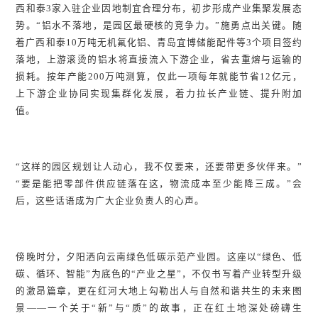
西和泰3家入驻企业因地制宜合理分布，初步形成产业集聚发展态
势。“铝水不落地，是园区最硬核的竞争力。”施勇点出关键。随
着广西和泰10万吨无机氟化铝、青岛宜博储能配件等3个项目签约
落地，上游滚烫的铝水将直接流入下游企业，省去重熔与运输的
损耗。按年产能200万吨测算，仅此一项每年就能节省12亿元，
上下游企业协同实现集群化发展，着力拉长产业链、提升附加
值。
“这样的园区规划让人动心，我不仅要来，还要带更多伙伴来。”
“要是能把零部件供应链落在这，物流成本至少能降三成。”会
后，这些话语成为广大企业负责人的心声。
傍晚时分，夕阳洒向云南绿色低碳示范产业园。这座以“绿色、低
碳、循环、智能”为底色的“产业之星”，不仅书写着产业转型升级
的激昂篇章，更在红河大地上勾勒出人与自然和谐共生的未来图
景——一个关于“新”与“质”的故事，正在红土地深处磅礴生