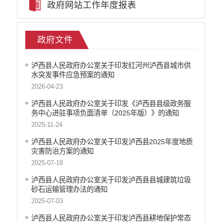
政府网站工作年度报表
财政预决算
乡村振兴
公务员管理
政府文件
疫情防控
稳岗就业
泸西县人民政府办公室关于印发红河州泸西县城市供
水突发事件应急预案的通知
养老服务
2026-04-23
社会救助
生态环境
泸西县人民政府办公室关于印发《泸西县县级政务服
务中心进驻事项负面清单（2025年版）》的通知
食品药品监管
2025-11-24
产品质量
义务教育
泸西县人民政府办公室关于印发泸西县2025年度地质
灾害防治方案的通知
医疗卫生
2025-07-18
应急预案
公共文化服务
泸西县人民政府办公室关于印发泸西县县城建筑垃圾
砂石运输管理办法的通知
安全生产
2025-07-03
涉农补贴
泸西县人民政府办公室关于印发泸西县耕地保护常态