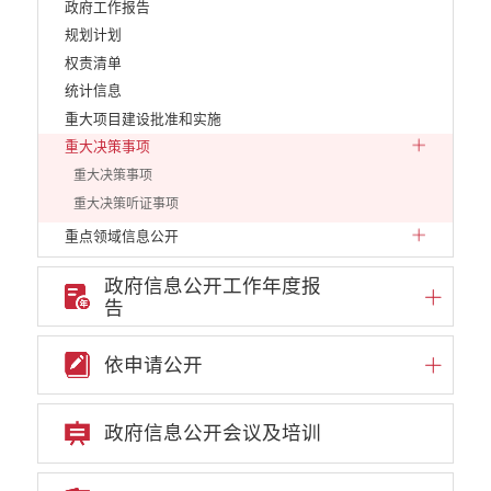
政府工作报告
规划计划
权责清单
统计信息
重大项目建设批准和实施
重大决策事项
重大决策事项
重大决策听证事项
重点领域信息公开
行政许可
政府信息公开工作年度报
行政处罚和行政强制
告
行政事业性收费
政府采购项目
依申请公开
建议提案办理答复
减税降费
政府信息公开会议及培训
财政资金直达基层
财政预决算
乡村振兴