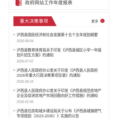
政府网站工作年度报表
公务员管理
疫情防控
稳岗就业
重大决策事项
更多
养老服务
社会救助
泸西县国民经济和社会发展第十五个五年规划纲要
生态环境
2026-08-04
食品药品监管
泸西县教育体育局关于印发《泸西县城区小学一年级
产品质量
划片招生方案》的通知
义务教育
2026-07-07
医疗卫生
泸西县人民政府办公室关于印发《泸西县人民政府
应急预案
2026年重大行政决策事项目录》的通知
公共文化服务
2026-06-24
安全生产
泸西县人民政府办公室关于印发《泸西县规范房地产
涉农补贴
企业及促进房地产市场回稳向好工作措施》的通知
2026-02-05
泸西县住房和城乡建设局关于公布《泸西县城镇燃气
专项规划（2023-2035）》实施的公告