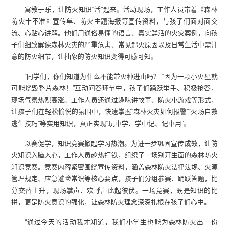
寓教于乐，让防火知识“活”起来。活动现场，工作人员带着《森林
防火十不准》宣传单、防火主题海报等宣传资料，与孩子们面对面交
流、心贴心讲解。他们用通俗易懂的语言、真实鲜活的火灾案例，向孩
子们细致解读森林火灾的严重危害、常见起火原因以及日常生活中需注
意的防火细节，让抽象的防火知识变得可感可知。
“同学们，你们知道为什么不能带火种进山吗？”“因为一颗小火星就
可能烧毁整片森林！”互动问答环节中，孩子们踊跃举手、积极抢答，
现场气氛热烈高涨。工作人员还通过趣味讲故事、防火小游戏等形式，
让孩子们在轻松愉悦的氛围中，快速掌握“森林火灾如何报警”“火场自救
逃生技巧”等实用知识，真正实现“玩中学、学中记、记中用”。
以赛促学，知识竞赛掀起学习热潮。为进一步巩固宣传成效，让防
火知识入脑入心，工作人员趁热打铁，组织了一场别开生面的森林防火
知识竞赛。竞赛内容紧密围绕宣传资料，涵盖森林防火法律法规、火源
管理规定、应急避险常识等核心要点，孩子们分组参赛、踊跃答题，比
分交替上升，现场掌声、欢呼声此起彼伏。一场竞赛，既是知识的比
拼，更是防火意识的强化，让森林防火理念深深扎根在孩子们心中。
“通过今天的活动我才知道，我们小学生也能为森林防火出一份