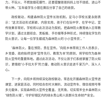
力，不玩火、不燃放烟花爆竹，还要提醒爸爸妈妈上坟不烧纸、进山不
带火种。”五年级学生小丽在赛后分享了自己的收获。
政校联动，构建森林防火宣传长效机制。足马小学校长夏永刚表
示：“这次活动形式新颖、内容实用，孩子们在玩中学、在学中记，宣
传效果非常好。学校将以此次活动为契机，把森林防火教育纳入日常教
学计划，通过主题班会、黑板报、手抄报等多种形式，持续强化学生的
防火意识，让每一位学生都成为森林防火的‘小小宣传员’。”
“森林防火，重在预防，贵在宣传。”向阳乡林草岗工作人员表示，
乡党委、政府始终坚持“宣传先行、教育为本”的原则，将学校作为森林
防火宣传的重要阵地。通过此次活动，不仅让孩子们系统掌握了防火知
识，更借助“小手拉大手”的力量，推动防火意识走进千家万户、深入人
心。
下一步，向阳乡将持续深化政校联动，常态化开展森林防火宣传进
课堂、进家庭活动，同时结合农村大喇叭、流动宣传车、微信视频号等
多元载体，实现森林防火宣传全覆盖、无死角，切实筑牢全乡森林防火
“绿色防火墙”，守护好辖区内的绿水青山和人民群众生命财产安全。