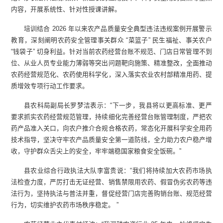
内容，开展系统性、针对性授课讲解。
培训结合 2026 年以来农产品质量安全典型违法违规案例开展警示
教育，深刻阐明农药安全管理事关群众 “菜篮子” 民生福祉、事关农户
“钱袋子” 切身利益。针对当前农药经营台账不规范、门店日常管理不到
位、从业人员专业能力薄弱等突出问题靶向施策、精准整改，全面推动
农药经营规范化、农药使用科学化，深入落实农业农村部精准用药、提
质增效专项行动工作要求。
县农科局副局长罗梦洁表示：“下一步，我县将以更高标准、更严
要求抓实农药经营规范管理，持续细化完善经营台账管理制度，严把农
药产品准入关口，向农户推介合规合格农药，常态化开展科学安全用药
技术指导，坚决守牢农产品质量安全第一道防线，全力助力农户稳产增
收，守护群众舌尖上的安全，牢牢端稳国家粮食安全饭碗。”
县农业综合行政执法大队李富贵说：“我们将持续加大农药市场执
法检查力度，严厉打击无证经营、销售禁限用农药、假冒伪劣农药等违
法行为，坚持执法与普法并重，督促经营门店完善购销台账、规范经营
行为，切实维护农药市场秩序稳定。 ”