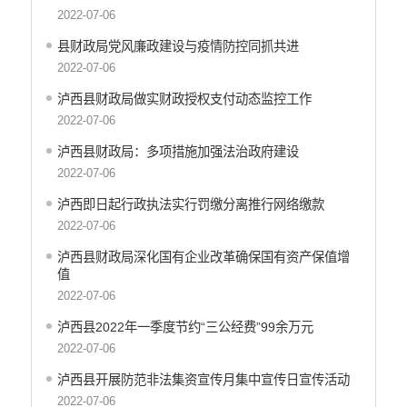
2022-07-06
政府采购项目
建议提案办理答复
县财政局党风廉政建设与疫情防控同抓共进
减税降费
2022-07-06
财政资金直达基层
泸西县财政局做实财政授权支付动态监控工作
财政预决算
2022-07-06
乡村振兴
泸西县财政局：多项措施加强法治政府建设
公务员管理
2022-07-06
疫情防控
泸西即日起行政执法实行罚缴分离推行网络缴款
稳岗就业
2022-07-06
养老服务
社会救助
泸西县财政局深化国有企业改革确保国有资产保值增
值
生态环境
2022-07-06
食品药品监管
产品质量
泸西县2022年一季度节约“三公经费”99余万元
义务教育
2022-07-06
医疗卫生
泸西县开展防范非法集资宣传月集中宣传日宣传活动
应急预案
2022-07-06