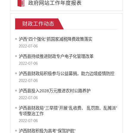
云南省网上新闻发布厅
政府网站工作年度报表
审计信息
公共资源交易信息公开
财政工作动态
住建信息公开
文化旅游信息公开
泸西“四个强化”抓国家减税降费政策落实
民政信息公开
2022-07-06
就业创业信息公开
公务员管理信息
泸西县持续推进财政专户电子化管理改革
教育信息公开
2022-07-06
税务信息公开
泸西县财政局积极参与公益募捐，助力边境疫情防控
事业单位登记管理公告
2022-07-06
国土信息
泸西县投入2028万元推进农村公路养护
交通运输信息公开
2022-07-06
农科信息公开
泸西县财政局“三举措”开展“乱收费、 乱罚款、乱摊派”
泸西县电子商务进农村
专项整治工作
行政许可
2022-07-06
行政处罚和行政强制
泸西财政积极为高考“保驾护航”
行政事业性收费