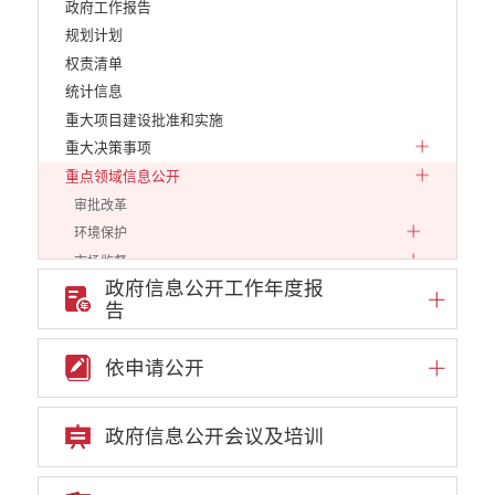
政府工作报告
规划计划
权责清单
统计信息
重大项目建设批准和实施
重大决策事项
重点领域信息公开
审批改革
环境保护
市场监督
政府信息公开工作年度报
财政信息
告
预决算公开平台
财政工作动态
依申请公开
减税降费
预决算与三公经费
政府信息公开会议及培训
乡村振兴
应急管理