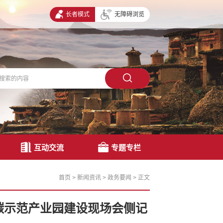
长者模式
无障碍浏览
互动交流
专题专栏
首页
>
新闻资讯
>
政务要闻
>
正文
低碳示范产业园建设现场会侧记