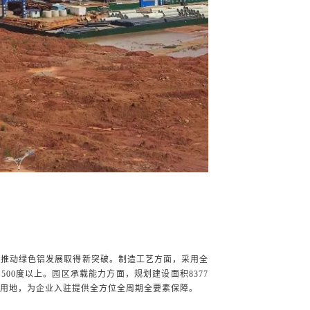
，推动绿色铝发展取得新突破。制造工艺方面，采用全
0度以上。园区承载能力方面，规划建设面积8377
项目用地，为企业入驻提供全方位全周期全要素保障。