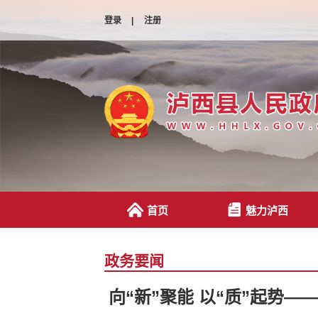
登录
|
注册
首页
魅力泸西
政务要闻
向“新”聚能 以“质”起势