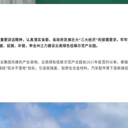
重要讲话精神，认真落实省委、省政府发展壮大“三大经济”的部署要求，牢
链、延链、补链，举全州之力建设云南绿色低碳示范产业园。
业集团共建的产业高地，云南绿色低碳示范产业园自2021年底签约以来，便锚
，围绕“铝水不落地”目标，引进高强度、轻质化合金材料、汽车配件等下游高端