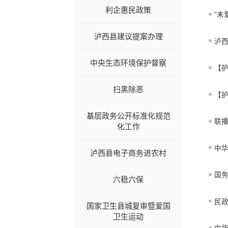
利企惠民政策
“未
泸西县建议提案办理
泸西
中央生态环境保护督察
【护
扫黑除恶
【护
基层政务公开标准化规范
联播
化工作
中
泸西县电子商务进农村
国
六稳六保
民
国家卫生县城复审暨爱国
卫生运动