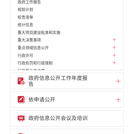
政府工作报告
规划计划
权责清单
统计信息
重大项目建设批准和实施
重大决策事项
重点领域信息公开
行政许可
行政处罚和行政强制
行政事业性收费
政府信息公开工作年度报
政府采购项目
告
建议提案办理答复
减税降费
依申请公开
财政资金直达基层
财政预决算
乡村振兴
政府信息公开会议及培训
公务员管理
疫情防控