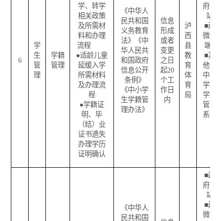
学、转学
府网
《中华人
相关政策
站
民共和国
信息
及所需材
泸
■
两
义务教育
形成
料和办理
西
微一
法》《中
或者
学
流程
县
端
华人民共
变更
生
学籍
●
适龄儿童
教
■
其
6
和国政府
之日
管
管理
延缓入学
育
他：
信息公开
起
20
理
所需材料
体
中小
条例》
个工
及办理流
育
学生
《中小学
作日
程
局
学籍
生学籍管
内
●
学籍证
管理
理办法》
明、毕
系统
（结）业
证书遗失
办理学历
证明确认
■
政
府网
站
■
两
《中华人
微一
民共和国