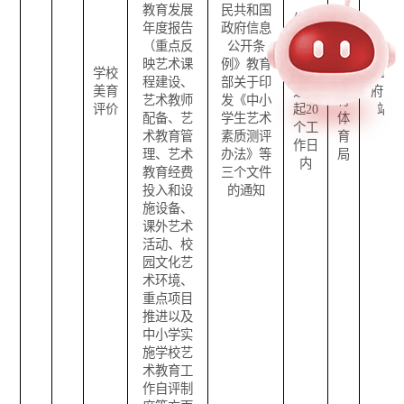
教育发展
民共和国
信息
年度报告
政府信息
泸
形成
（重点反
公开条
西
或者
映艺术课
例》教育
县
学校
变更
■
政
程建设、
部关于印
教
美育
之日
府网
艺术教师
发《中小
育
评价
起
20
站
配备、艺
学生艺术
体
个工
术教育管
素质测评
育
作日
理、艺术
办法》等
局
内
教育经费
三个文件
投入和设
的通知
施设备、
课外艺术
活动、校
园文化艺
术环境、
重点项目
推进以及
中小学实
施学校艺
术教育工
作自评制