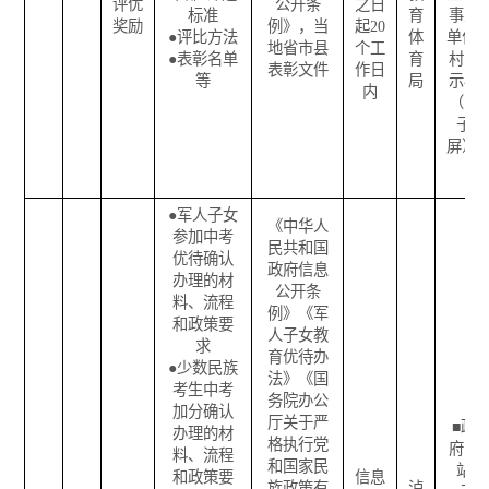
评优
公开条
之日
标准
育
事业
奖励
例》，当
起
20
●
评比方法
体
单位
/
地省市县
个工
●
表彰名单
育
村公
表彰文件
作日
等
局
示栏
内
（电
子
屏）
●
军人子女
《中华人
参加中考
民共和国
优待确认
政府信息
办理的材
公开条
料、流程
例》《军
和政策要
人子女教
求
育优待办
●
少数民族
法》《国
考生中考
务院办公
加分确认
厅关于严
■
政
办理的材
格执行党
府网
料、流程
和国家民
站
和政策要
信息
族政策有
泸