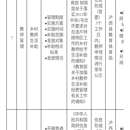
信息
育部
财政
形成
部关于落
（变
■
政
实
2013
年
●
管理制度
更）
泸
府网
中央
1
号文
●
实施方案
3
个
西
站
件要求对
教
乡村
●
实施时间
工作
县
■
两
在连片特
师
教师
●
补助范围
日
教
微一
7
困地区工
管
生活
●
发放对象
内；
育
端
作的乡村
理
补助
●
补助档次
教师
体
教师给予
■
公
标准
申领
育
生活补助
开查
●
发放情况
情况
局
的通知》
阅点
进行
《教育部
常年
关于加强
公示
乡村教师
生活补助
经费管理
有关工作
的通知》
《中华人
民共和国
信息
泸
政府信息
形成
●
开展普通
西
■
政