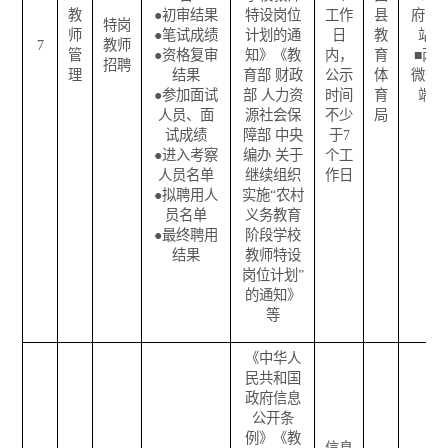
教
●
初审结果
特设岗位
工作
县
府网
特岗
师
●
笔试成绩
计划的通
日
教
站
7
教师
管
●
资格复审
知》《教
内，
育
■
两
招聘
理
结果
育部
财政
公示
体
微一
●
参加面试
部
人力资
时间
育
端
人员、面
源社会保
不少
局
试成绩
障部
中央
于
7
●
进入考察
编办
关于
个工
人员名单
继续组织
作日
●
拟聘用人
实施
“
农村
员名单
义务教育
●
最终聘用
阶段学校
结果
教师特设
岗位计划
”
的通知》
等
《中华人
民共和国
政府信息
公开条
例》《教