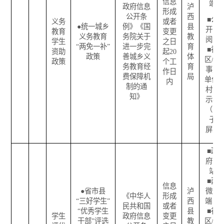
信息
端
政府信息
泸
形成
公开条
西
■
公
义务
或者
●
统一城乡
例》《国
县
开查
教育
变更
义务教育
务院关于
教
阅点
学生
之日
“
两免一补
”
进一步完
育
■
社
资助
起
20
政策
善城乡义
体
区
/
企
政策
个工
务教育经
育
事业
作日
费保障机
局
单位
/
内
制的通
村公
知》
示栏
（电
子
屏）
■
政
府网
站
■
两
信息
●
省市县
泸
微一
《中华人
形成
“
三好学生
”
西
端
□
民共和国
或者
“
优秀学生
县
■
社
学生
政府信息
变更
干部
”
评选
教
区
/
企