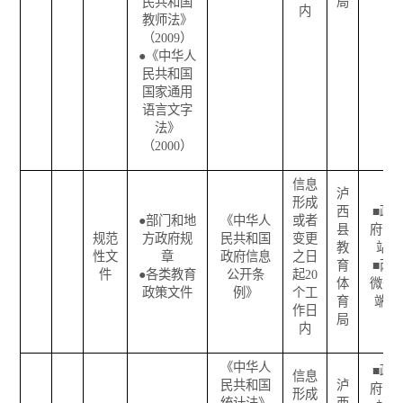
民共和国
局
内
教师法》
（
2009
）
●
《中华人
民共和国
国家通用
语言文字
法》
（
2000
）
信息
泸
形成
西
■
政
●
部门和地
《中华人
或者
县
府网
规范
方政府规
民共和国
变更
教
站
性文
章
政府信息
之日
育
■
两
件
●
各类教育
公开条
起
20
体
微一
政策文件
例》
个工
育
端
作日
局
内
《中华人
■
政
信息
民共和国
泸
府网
形成