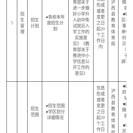
育部关于
泸
微一
形成
进一步做
西
端
或者
招
好小学升
县
■
社
●
各校本年
变更
生
招生
入初中免
教
区
/
企
5
度招生计
之日
管
计划
试就近入
育
事业
划
起
20
理
学工作的
体
单位
/
个工
实施意
育
村公
作日
见》《教
局
示栏
内
育部关于
（电
推进中小
子
学信息公
屏）
开工作的
意见》
■
政
信息
泸
府网
形成
西
站
或者
县
■
两
●
招生范围
变更
招生
教
微一
●
学区划分
之日
范围
育
端
详细情况
起
20
体
个工
■
公
育
作日
开查
局