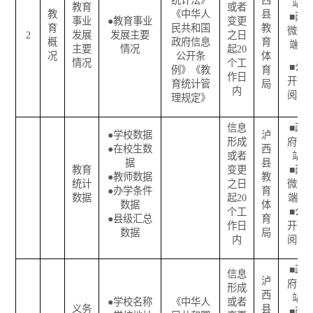
统计法》
西
站
教育
或者
教
《中华人
县
■
两
事业
●
教育事业
变更
育
民共和国
教
微一
2
发展
发展主要
之日
概
政府信息
育
端
主要
情况
起
20
况
公开条
体
情况
个工
■
公
例》《教
育
作日
开查
育统计管
局
内
阅点
理规定》
信息
■
政
●
学校数据
泸
形成
府网
●
在校生数
西
或者
站
据
县
教育
变更
■
两
●
教师数据
教
统计
之日
微一
●
办学条件
育
数据
起
20
端
数据
体
个工
■
公
●
县级汇总
育
作日
开查
数据
局
内
阅点
■
政
信息
泸
府网
形成
西
站
●
学校名称
《中华人
或者
义务
县
■
两