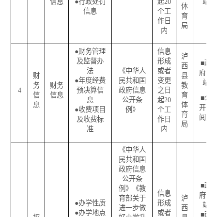
信息
●
行政处罚
起
20
站
体
信息
个工
育
作日
局
内
●
财务管理
信息
泸
及监督办
形成
■
政
西
法
《中华人
或者
府网
财
县
●
年度经费
民共和国
变更
站
务
财务
教
4
预决算信
政府信息
之日
信
信息
育
■
公
息
公开条
起
20
息
体
开查
●
收费项目
例》
个工
育
阅点
及收费标
作日
局
准
内
《中华人
民共和国
政府信息
公开条
■
政
例》《教
信息
府网
育部关于
泸
●
办学性质
形成
站
进一步做
西
●
办学地点
或者
■
两