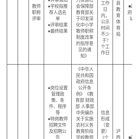
●
评审通知
力资源社
工作
县
教师
●
学校拟推
会保障部
■
政
日
教
职称
荐人选名
教育部关
府网
内，
育
评审
单
于印发深
站
公示
体
●
评审结果
化中小学
时间
育
●
最终结果
教师职称
不少
局
制度改革
于
7
的指导意
个工
见的通
作日
知》
《中华人
民共和国
政府信息
●
岗位设置
公开条
管理政
例》《教
策、条
育部
财政
件、程序
部
人事部
等
中央编办
信息
●
特岗教师
关于实施
形成
招聘文件
农村义务
（变
及招聘公
教育阶段
更）
泸
告
学校教师
3
个
西
■
政