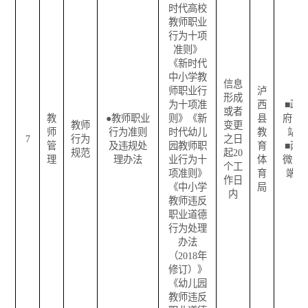
时代高校
教师职业
行为十项
准则》
《新时代
中小学教
信息
师职业行
泸
形成
为十项准
西
■
政
或者
教
●
教师职业
则》《新
县
府网
教师
变更
师
行为准则
时代幼儿
教
站
7
行为
之日
管
及违规处
园教师职
育
■
两
规范
起
20
理
理办法
业行为十
体
微一
个工
项准则》
育
端
作日
《中小学
局
内
教师违反
职业道德
行为处理
办法
（
2018
年
修订）》
《幼儿园
教师违反