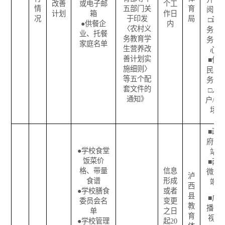
改善
或电子邮
个工
情
五部门关
育
阅点
计划
箱
作日
况
于印发
局
□
政
●
供餐企
内
〈农村义
务服
业、托餐
务教育学
务中
家庭名单
生营养改
心
善计划实
■
便
施细则〉
民服
等五个配
务站
套文件的
□
入
通知》
户
/
现
场
■
政
府网
●
学校食堂
站
饭菜价
■
两
格、带量
信息
微一
泸
食谱
形成
端
西
●
学校膳食
或者
县
■
广
委员会名
变更
教
播电
单
之日
育
视
●
学校管理
起
20