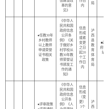
伍建设改
作日
局
革的意
内
见》
《中华人
民共和国
信息
政府信息
泸
形成
●
任教
30
年
公开条
西
或者
乡村教师
例》《关
县
变更
■
政
以上教师
于做好乡
教
之日
府网
申请荣誉
村学校从
育
起
20
站
证书相关
教
30
年教
体
个工
政策
师荣誉证
育
作日
书颁发工
局
内
作的通
知》
《中华人
信息
民共和国
形成
政府信息
（变
公开条
更）
泸
●
评审政策
例》《人
3
个
西