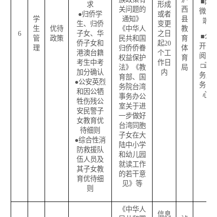
■
两
求
形成
关问题的
西
微一
●
归侨学
或者
学
通知》
县
端
生、归侨
变更
生
优待
《中华人
教
6
子女、华
之日
■
公
管
政策
民共和国
育
侨子女和
起
20
开查
理
归侨侨眷
体
港澳台籍
个工
阅点
权益保护
育
考生中考
作日
□
政
法》《教
局
加分确认
内
务服
育部、国
●
公安英烈
务中
务院台湾
和因公牺
心
事务办公
牲伤残公
室关于进
安民警子
一步做好
女教育优
台湾同胞
待细则
子女在大
●
综合性消
陆中小学
防救援队
和幼儿园
伍人员及
就读工作
其子女教
的若干意
育优待细
见》等
则
《中华人
信息