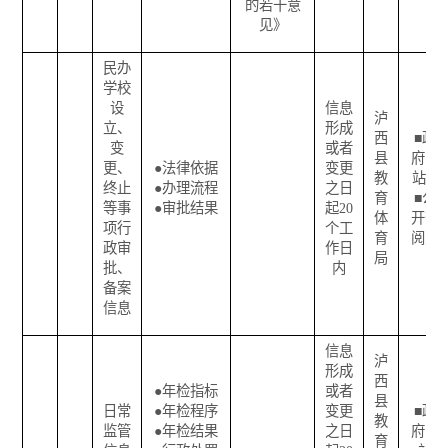
的若干意
见》
民办
学校
设
信息
泸
立、
形成
西
■
政
变
或者
县
府网
更、
●
法律依据
变更
教
站
终止
●
办理流程
之日
育
■
公
等事
●
审批结果
起
20
体
开查
项行
个工
育
阅点
政审
作日
局
批、
内
备案
信息
信息
泸
形成
西
●
年检指标
或者
县
日常
●
年检程序
变更
■
政
教
监管
●
年检结果
之日
府网
育