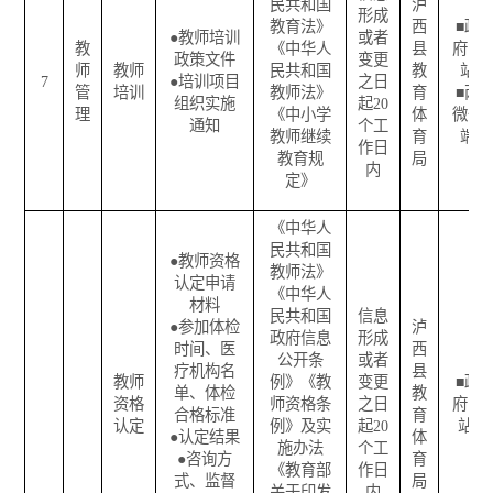
民共和国
泸
形成
教育法》
西
■
政
●
教师培训
或者
教
《中华人
县
府网
政策文件
变更
师
教师
民共和国
教
站
7
●
培训项目
之日
管
培训
教师法》
育
■
两
组织实施
起
20
理
《中小学
体
微一
通知
个工
教师继续
育
端
作日
教育规
局
内
定》
《中华人
民共和国
●
教师资格
教师法》
认定申请
《中华人
材料
民共和国
信息
●
参加体检
泸
政府信息
形成
时间、医
西
公开条
或者
疗机构名
县
教师
例》《教
变更
■
政
单、体检
教
资格
师资格条
之日
府网
合格标准
育
认定
例》及实
起
20
站
●
认定结果
体
施办法
个工
●
咨询方
育
《教育部
作日
式、监督
局
关于印发
内