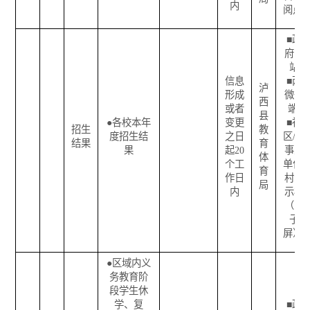
内
阅点
■
政
府网
站
信息
■
两
泸
形成
微一
西
或者
端
县
●
各校本年
变更
■
社
招生
教
度招生结
之日
区
/
企
结果
育
果
起
20
事业
体
个工
单位
/
育
作日
村公
局
内
示栏
（电
子
屏）
●
区域内义
务教育阶
段学生休
学、复
■
政