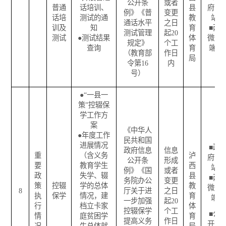
公开条
或者
普通
话培训、
县
府网
例》《普
变更
话培
测试的通
教
站
通话水平
之日
训及
知
育
■
两
测试管理
起
20
测试
●
测试结果
体
微一
规定》
个工
查询
育
端
（教育部
作日
局
令第
16
内
号）
●
“
一县一
策
”
控辍保
学工作方
案
《中华人
●
年度工作
民共和国
进展情况
■
政
政府信息
信息
重
（含义务
泸
府网
公开条
形成
要
教育学生
西
站
例》《国
或者
政
失学、辍
县
■
两
务院办公
变更
策
控辍
学的总体
教
微一
8
厅关于进
之日
执
保学
情况，建
育
端
一步加强
起
20
行
档立卡家
体
控辍保学
个工
■
公
情
庭贫困学
育
提高义务
作日
开查