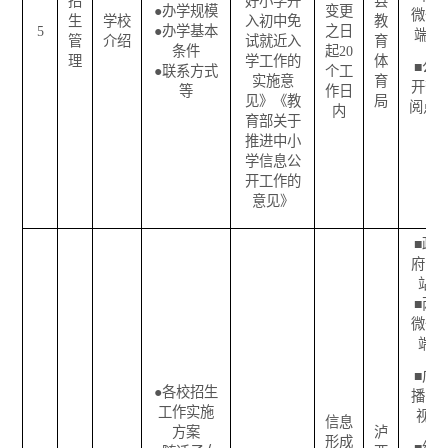
招
好小学升
县
●
办学规模
变更
微一
生
学校
入初中免
教
5
●
办学基本
之日
端
管
介绍
试就近入
育
条件
起
20
理
学工作的
体
■
公
●
联系方式
个工
实施意
育
开查
等
作日
见》《教
局
阅点
内
育部关于
推进中小
学信息公
开工作的
意见》
■
政
府网
站
■
两
微一
端
■
广
●
各校招生
播电
工作实施
视
信息
方案
泸
形成