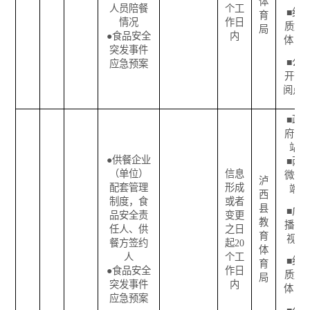
体
人员陪餐
个工
■
纸
育
情况
作日
质媒
局
●
食品安全
内
体
突发事件
■
公
应急预案
开查
阅点
■
政
府网
站
●
供餐企业
■
两
（单位）
信息
微一
泸
配套管理
形成
端
西
制度，食
或者
县
■
广
品安全责
变更
教
播电
任人、供
之日
育
视
餐方签约
起
20
体
人
个工
■
纸
育
●
食品安全
作日
质媒
局
突发事件
内
体
应急预案