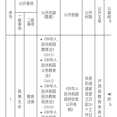
公开事项
公
公开
序
公开内容
公开
开
渠道
公开依据
一
号
（要素）
时限
主
和载
级
二级
体
体
事
事项
项
●
《中华人
民共和国
教育法》
（
2015
）
●
《中华人
民共和国
义务教育
法》
信息
（
2015
）
泸
形成
●
《中华人
西
《中华人
或者
政
民共和国
县
民共和国
变更
■
政
策
教育
民办教育
教
1
政府信息
之日
府网
文
法律
促进法》
育
公开条
起
20
站
件
（
2016
）
体
例》
个工
●
《中华人
育
作日