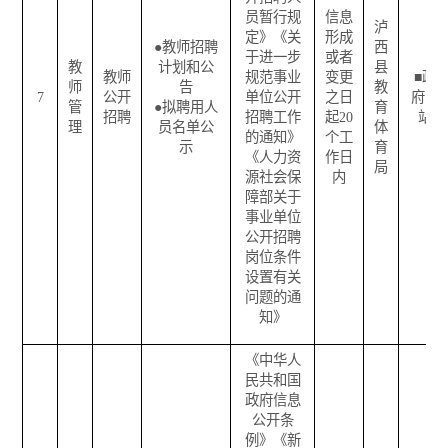
员暂行规
信息
泸
定》《关
形成
●
教师招聘
西
于进一步
或者
教
计划和公
县
教师
规范事业
变更
■
政
师
告
教
7
公开
单位公开
之日
府网
管
●
拟聘用人
育
招聘
招聘工作
起
20
站
理
员名单公
体
的通知》
个工
示
育
《人力资
作日
局
源社会保
内
障部关于
事业单位
公开招聘
岗位条件
设置有关
问题的通
知》
《中华人
民共和国
政府信息
公开条
例》《新