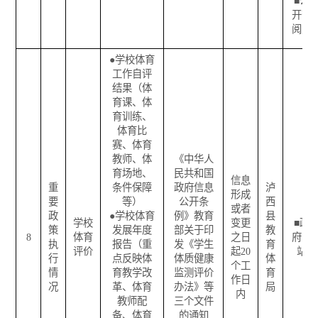
■
公
开查
阅点
●
学校体育
工作自评
结果（体
育课、体
育训练、
体育比
赛、体育
教师、体
《中华人
育场地、
民共和国
信息
重
条件保障
政府信息
泸
形成
要
等）
公开条
西
或者
政
●
学校体育
例》教育
县
学校
变更
■
政
策
发展年度
部关于印
教
8
体育
之日
府网
执
报告（重
发《学生
育
评价
起
20
站
行
点反映体
体质健康
体
个工
情
育教学改
监测评价
育
作日
况
革、体育
办法》等
局
内
教师配
三个文件
备、体育
的通知