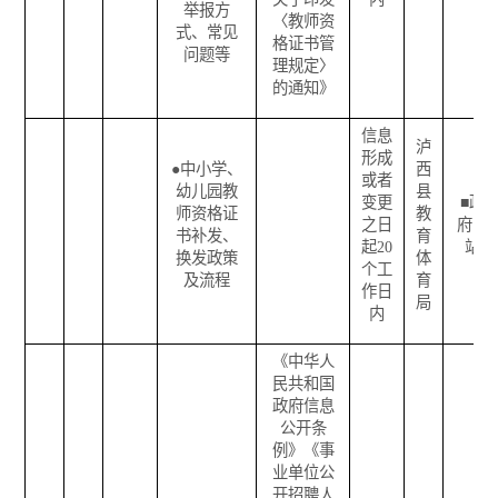
举报方
〈教师资
式、常见
格证书管
问题等
理规定〉
的通知》
信息
泸
形成
●
中小学、
西
或者
幼儿园教
县
变更
■
政
师资格证
教
之日
府网
书补发、
育
起
20
站
换发政策
体
个工
及流程
育
作日
局
内
《中华人
民共和国
政府信息
公开条
例》《事
业单位公
开招聘人