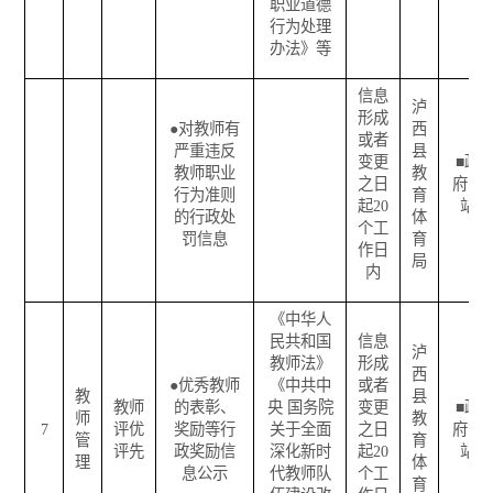
职业道德
行为处理
办法》等
信息
泸
形成
●
对教师有
西
或者
严重违反
县
变更
■
政
教师职业
教
之日
府网
行为准则
育
起
20
站
的行政处
体
个工
罚信息
育
作日
局
内
《中华人
民共和国
信息
泸
教师法》
形成
西
●
优秀教师
《中共中
或者
教
县
教师
的表彰、
央
国务院
变更
■
政
师
教
7
评优
奖励等行
关于全面
之日
府网
管
育
评先
政奖励信
深化新时
起
20
站
理
体
息公示
代教师队
个工
育