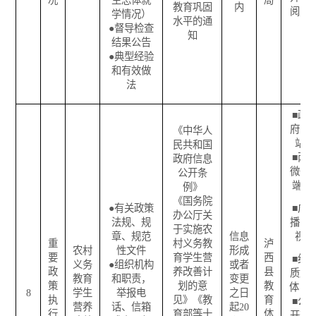
况
生总体就
局
教育巩固
内
阅点
学情况）
水平的通
●
督导检查
知
结果公告
●
典型经验
和有效做
法
■
政
府网
《中华人
站
民共和国
■
两
政府信息
微一
公开条
端
例》
《国务院
●
有关政策
■
广
办公厅关
法规、规
播电
于实施农
章、规范
信息
视
重
村义务教
泸
农村
性文件
形成
要
育学生营
西
■
纸
义务
●
组织机构
或者
政
养改善计
县
质媒
教育
和职责，
变更
策
划的意
教
体
8
学生
举报电
之日
执
见》《教
育
■
公
营养
话、信箱
起
20
行
育部等十
体
开查