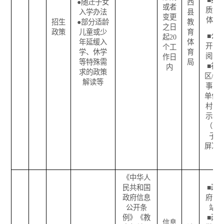
■
纸
●
随迁子女
西
或者
质媒
入学办法
县
变更
体
招生
●
部分适龄
教
之日
政策
儿童或少
育
■
公
起
20
年延缓入
体
开查
个工
学、休学
育
阅点
作日
等特殊需
局
■
社
内
求的政策
区
/
企
解读等
事业
单位
/
村公
示栏
（电
子
屏）
《中华人
民共和国
■
政
政府信息
府网
公开条
站
例》《教
■
两
信息