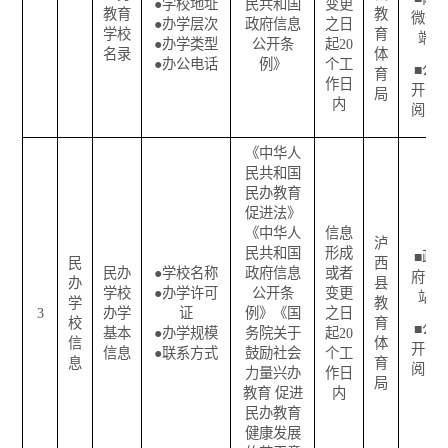
●
学校地址
民共和国
变更
教育
教
微一
●
办学层次
政府信息
之日
学校
育
端
●
办学类型
公开条
起
20
名录
体
●
办公电话
例》
个工
■
公
育
作日
开查
局
内
阅点
《中华人
民共和国
民办教育
促进法》
《中华人
信息
泸
民共和国
形成
■
政
民
西
民办
●
学校名称
政府信息
或者
府网
办
县
学校
●
办学许可
公开条
变更
站
学
教
3
办学
证
例》《国
之日
校
育
■
公
基本
●
办学规模
务院关于
起
20
信
体
开查
信息
●
联系方式
鼓励社会
个工
息
育
阅点
力量兴办
作日
局
教育
促进
内
民办教育
健康发展