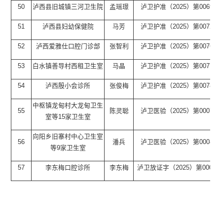
50
泸西县旧城镇三河卫生院
孟瑶璟
泸卫护准（2025）第0069号
51
泸西县妇幼保健院
马芳
泸卫护准（2025）第0072号
52
泸西爱雅仕口腔门诊部
张智利
泸卫护准（2025）第0076号
53
白水镇善导村西租卫生室
马晶
泸卫护准（2025）第0077号
54
泸西殷小会诊所
张俊梅
泸卫护准（2025）第0078号
中枢镇龙甸村大龙甸卫生
55
陈灵聪
泸卫医验（2025）第0007号
室等15家卫生室
向阳乡旧寨村中心卫生室
56
潘兵
泸卫医验（2025）第0008号
等9家卫生室
57
李东梅口腔诊所
李东梅
泸卫放证字（2025）第0002