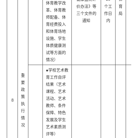
体育教学改
价办法》等
个工
育
革、体育教
三个文件的
作日
局
师配备、体
通知
内
育经费投入
和体育场地
设施、学生
体质健康测
试等方面的
情况）
●学校艺术教
重
育工作自评
要
结果（艺术
政
课程、艺术
策
活动、艺术
8
执
教师、条件
行
保障、特色
情
发展及学生
况
艺术素质测
评等）