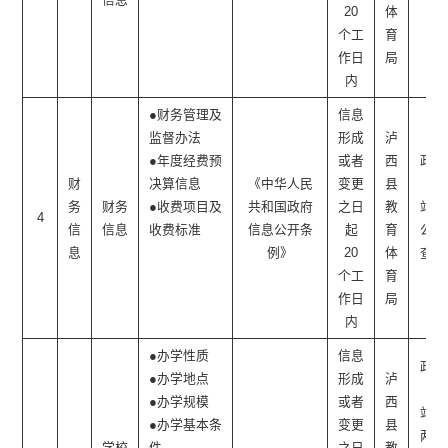
20
体
个工
育
作日
局
内
●财务管理及
信息
监督办法
形成
泸
●年度经费预
或者
西
政府
财
决算信息
《中华人民
变更
县
网
务
财务
●收费项目及
共和国政府
之日
教
站、
4
信
信息
收费标准
信息公开条
起
育
公开
息
例》
20
体
查阅
个工
育
点
作日
局
内
●办学性质
信息
政府
●办学地点
形成
泸
网
●办学规模
或者
西
站、
●办学基本条
变更
县
两微
学校
件
之日
教