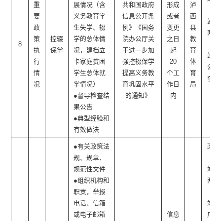
重
展情况（含
共和国政府
形成
泸
网
要
义务教育学
信息公开条
或者
西
站、
政
生失学、辍
例》《国务
变更
县
两微
策
控辍
学的总体情
院办公厅关
之日
教
8
一
执
保学
况，建档立
于进一步加
起
育
端、
行
卡家庭贫困
强控辍保学
20
体
公开
情
学生总体就
提高义务教
个工
育
查阅
况
学情况）
育巩固水平
作日
局
点
●督导检查结
的通知》
内
果公告
●典型经验和
有效做法
●有关政策法
政府
规、规章、
网
规范性文件
站、
●组织机构和
两微
职责，举报
一
电话、信箱
端、
或电子邮箱
信息
广播