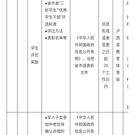
●省市县“三
政府
好学生”“优秀
网
学生干部”评
站、
选标准
信息
两微
●评比方法
形成
泸
一
●表彰名单等
《中华人民
或者
西
端、
共和国政府
变更
县
社
学生
信息公开条
之日
教
区/
评优
例》，当地
起
育
企事
奖励
省市县表彰
20
体
业单
文件
个工
育
位/
作日
局
村公
内
示栏
（电
子
屏）
●军人子女参
《中华人民
加中考优待
共和国政府
确认办理的
信息公开条