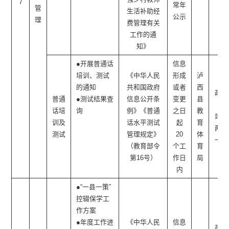
7
常年
管
生活补助经
公示
理
费管理有关
工作的通
知》
●开展普通话
信息
培训、测试
《中华人民
形成
泸
的通知
共和国政府
或者
西
政府
普通
●测试结果查
信息公开条
变更
县
网
话培
询
例》《普通
之日
教
站、
训及
话水平测试
起
育
两微
测试
管理规定》
20
体
一端
（教育部令
个工
育
第16号）
作日
局
内
●“一县一策”
控辍保学工
作方案
●年度工作进
《中华人民
信息
政府