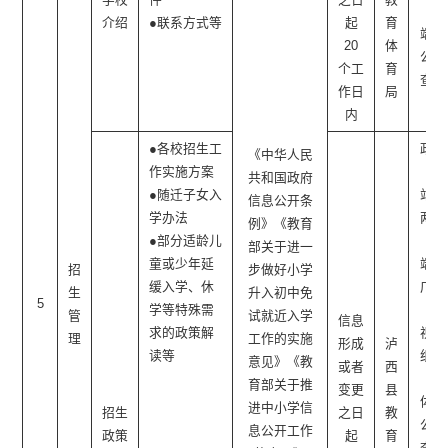
一
介绍
●联系方式等
起
育
端、
20
体
公开
个工
育
查阅
作日
局
点
内
●各校招生工
政府
《中华人民
作实施方案
网
共和国政府
●随迁子女入
站、
信息公开条
学办法
两微
例》《教育
●部分适龄儿
一
部关于进一
童或少年延
端、
招
步做好小学
缓入学、休
广播
生
升入初中免
5
学等特殊需
电
管
试就近入学
信息
求的政策解
视、
理
工作的实施
形成
泸
读等
纸质
意见》《教
或者
西
媒
育部关于推
变更
县
体、
进中小学信
招生
之日
教
公开
息公开工作
政策
起
育
查阅