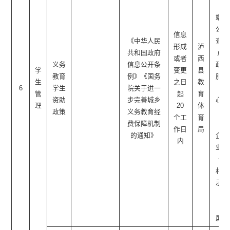
一
端、
公开
信息
《中华人民
查阅
形成
泸
共和国政府
点□
或者
西
义务
信息公开条
政务
学
变更
县
教育
例》《国务
服务
生
之日
教
6
学生
院关于进一
中
管
起
育
资助
步完善城乡
心、
理
20
体
政策
义务教育经
社
个工
育
费保障机制
区/
作日
局
的通知》
企事
内
业单
位/
村公
示栏
（电
子
屏）