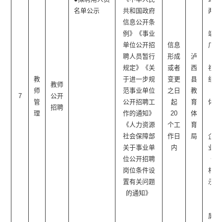
名单公示
共和国政府
两微
信息公开条
一
例》《事业
端、
单位公开招
信息
广播
聘人员暂行
形成
泸
电
规定》《关
或者
西
视、
教
于进一步规
变更
县
纸质
教师
师
范事业单位
之日
教
媒
7
公开
管
公开招聘工
起
育
体、
招聘
理
作的通知》
20
体
社
《人力资源
个工
育
区/
社会保障部
作日
局
企事
关于事业单
内
业单
位公开招聘
位/
岗位条件设
村公
置有关问题
示栏
的通知》
（电
子
屏）