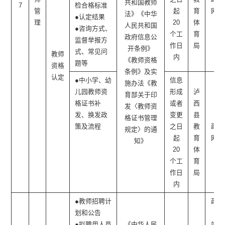
共和国教师
7
检合格标准
管
起
育
网站
法》《中华
●认定结果
理
20
体
人民共和国
●咨询方式、
个工
育
政府信息公
监督举报方
作日
局
开条例》
式、常见问
教师
内
《教师资格
题等
资格
条例》及实
认定
●中小学、幼
信息
施办法《教
儿园教师资
形成
泸
育部关于印
格证书补
或者
西
发〈教师资
发、换发政
变更
县
格证书管理
策及流程
之日
教
政府
规定〉的通
起
育
网站
知》
20
体
个工
育
作日
局
内
●教师招聘计
政府
划和公告
网
●拟聘用人员
《中华人民
站、