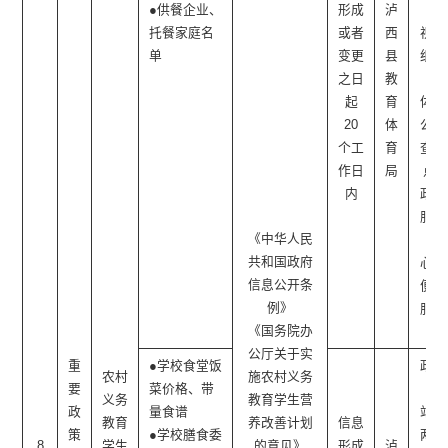
●供餐企业、
形成
泸
电
托餐家庭名
或者
西
视、
单
变更
县
纸质
之日
教
媒
起
育
体、
20
体
公开
个工
育
查阅
作日
局
点□
内
政务
服务
《中华人民
中
共和国政府
心、
信息公开条
便民
例》
服务
《国务院办
站
公厅关于实
重
●学校食堂饭
政府
农村
施农村义务
要
菜价格、带
网
义务
教育学生营
政
量食谱
站、
教育
养改善计划
信息
策
●学校膳食委
两微
8
学生
的意见》
形成
泸