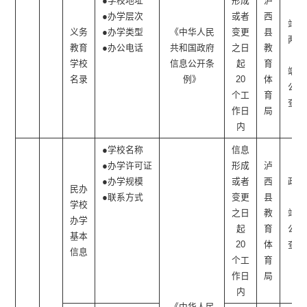
●学校地址
形成
泸
网
●办学层次
或者
西
站、
义务
●办学类型
《中华人民
变更
县
两微
教育
●办公电话
共和国政府
之日
教
一
学校
信息公开条
起
育
端、
名录
例》
20
体
公开
个工
育
查阅
作日
局
点
内
●学校名称
信息
●办学许可证
形成
泸
●办学规模
或者
西
政府
民办
●联系方式
变更
县
网
学校
之日
教
站、
办学
起
育
公开
基本
20
体
查阅
信息
个工
育
点
作日
局
内
《中华人民