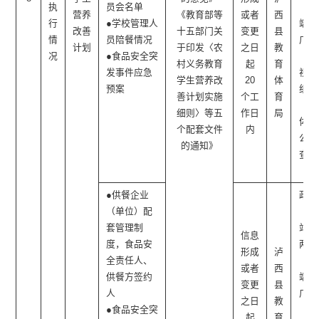
执
员会名单
一
营养
《教育部等
或者
西
行
●学校管理人
端、
改善
十五部门关
变更
县
情
员陪餐情况
广播
计划
于印发〈农
之日
教
况
●食品安全突
电
村义务教育
起
育
发事件应急
视、
学生营养改
20
体
预案
纸质
善计划实施
个工
育
媒
细则〉等五
作日
局
体、
个配套文件
内
公开
的通知》
查阅
点
●供餐企业
政府
（单位）配
网
套管理制
站、
信息
度，食品安
两微
形成
泸
全责任人、
一
或者
西
供餐方签约
端、
变更
县
人
广播
之日
教
●食品安全突
电
起
育