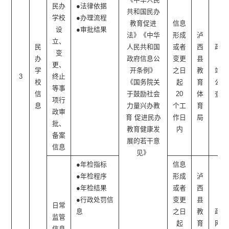
民办
●法律依据
共和国民办
学校
●办理流程
教育促进
信息
设
●审批结果
法》《中华
形成
泸
立、
民
人民共和国
或者
西
政府
变
办
政府信息公
变更
县
网
更、
学
开条例》
之日
教
站、
3
终止
校
《国务院关
起
育
公开
等事
信
于鼓励社会
20
体
查阅
项行
息
力量兴办教
个工
育
点
政审
育 促进民办
作日
局
批、
教育健康发
内
备案
展的若干意
信息
见》
●年检指标
信息
●年检程序
形成
泸
●年检结果
或者
西
●行政处罚信
变更
县
日常
息
之日
教
政府
监管
起
育
网站
信息