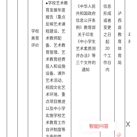
●学校艺术教
《中华人民
信息
育发展年度
共和国政府
形成
泸
报告（重点
信息公开条
或者
西
反映艺术课
例》教育部
变更
县
学校
程建设、艺
关于印发
之日
教
政府
美育
术教师配
《中小学生
起
育
网站
评价
备、艺术教
艺术素质测
20
体
育管理、艺
评办法》等
个工
育
术教育经费
三个文件的
作日
局
投入和设施
通知
内
设备、课外
艺术活动、
校园文化艺
术环境、重
点项目推进
以及中小学
实施学校艺
x
术教育工作
自评制度等
方面的情