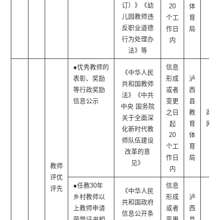
订）》《幼
20
体
儿园教师违
个工
育
反职业道德
作日
局
行为处理办
内
法》等
●优秀教师的
信息
《中华人民
表彰、奖励
形成
泸
共和国教师
等行政奖励
或者
西
法》《中共
信息公示
变更
县
中央 国务院
之日
教
政府
关于全面深
起
育
网站
化新时代教
20
体
师队伍建设
个工
育
改革的意
作日
局
见》
教师
内
评优
●任教30年
信息
评先
《中华人民
乡村教师以
形成
泸
共和国政府
上教师申请
或者
西
信息公开条
荣誉证书相
变更
县