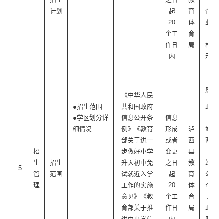
计划
起
育
企事
20
体
业单
个工
育
位/
作日
局
村公
内
示栏
（电
子
屏）
《中华人民
●招生范围
共和国政府
政府
●学区划分详
信息公开条
信息
网
细情况
例》《教育
形成
泸
站、
部关于进一
或者
西
两微
招
步做好小学
变更
县
一
生
招生
升入初中免
之日
教
端、
5
管
范围
试就近入学
起
育
公开
理
工作的实施
20
体
查阅
意见》《教
个工
育
点□
育部关于推
作日
局
政务
进中小学信
内
服务