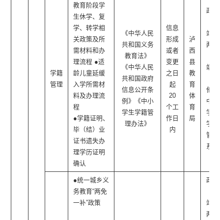
教育阶段学
政府
生休学、复
网
学、转学相
信息
《中华人民
站、
关政策及所
形成
泸
共和国义务
两微
需材料和办
或者
西
教育法》
一
理流程 ●适
变更
县
《中华人民
端、
学籍
龄儿童延缓
之日
教
共和国政府
其
管理
入学所需材
起
育
信息公开条
他：
料及办理流
20
体
例》《中小
中小
程
个工
育
学生学籍管
学生
●学籍证明、
作日
局
理办法》
学籍
毕（结）业
内
管理
证书遗失办
系统
理学历证明
确认
●统一城乡义
政府
务教育“两免
网
一补”政策
站、
两微