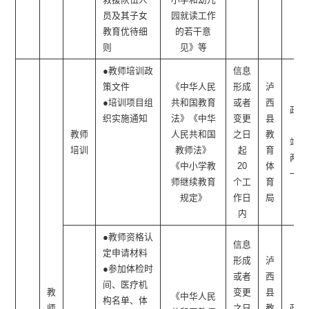
员及其子女
园就读工作
教育优待细
的若干意
则
见》等
●教师培训政
信息
策文件
《中华人民
形成
泸
●培训项目组
共和国教育
或者
西
政府
织实施通知
法》《中华
变更
县
网
教师
人民共和国
之日
教
站、
培训
教师法》
起
育
两微
《中小学教
20
体
一端
师继续教育
个工
育
规定》
作日
局
内
●教师资格认
信息
定申请材料
形成
泸
●参加体检时
或者
西
间、医疗机
教
变更
县
《中华人民
构名单、体
师
之日
教
政府