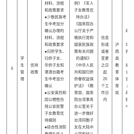
材料、流程
例》《军人
和政策要求
子女教育优
●少数民族考
待办法》
生中考加分
《国务院办
确认办理的
公厅关于严
政府
材料、流程
格执行党和
信息
网
和政策要求
国家民族政
形成
泸
站、
●归侨学生、
策有关问题
或者
西
两微
学
归侨子女、
的通知》
变更
县
一
生
优待
华侨子女和
《中华人民
之日
教
端、
6
管
政策
港澳台籍考
共和国归侨
起
育
公开
理
生中考加分
侨眷权益保
20
体
查阅
确认
护法》《教
个工
育
点□
●公安英烈和
育部、国务
作日
局
政务
因公牺牲伤
院台湾事务
内
服务
残公安民警
办公室关于
中心
子女教育优
进一步做好
待细则
台湾同胞子
●综合性消防
女在大陆中
救援队伍人
小学和幼儿