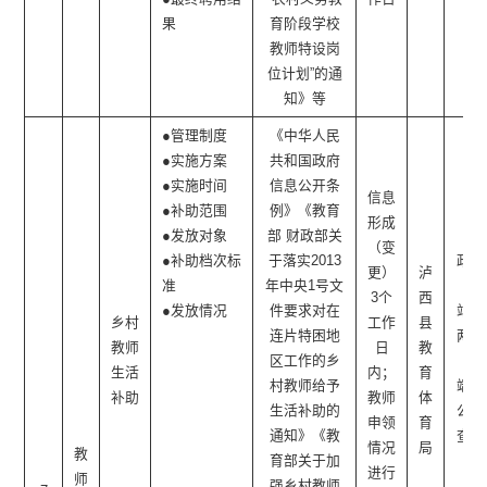
果
育阶段学校
教师特设岗
位计划”的通
知》等
●管理制度
《中华人民
●实施方案
共和国政府
●实施时间
信息公开条
信息
●补助范围
例》《教育
形成
●发放对象
部 财政部关
（变
●补助档次标
于落实2013
政府
更）
泸
准
年中央1号文
网
3个
西
●发放情况
件要求对在
站、
乡村
工作
县
连片特困地
两微
教师
日
教
区工作的乡
一
生活
内；
育
村教师给予
端、
补助
教师
体
生活补助的
公开
申领
育
通知》《教
查阅
情况
局
教
育部关于加
点
进行
师
强乡村教师