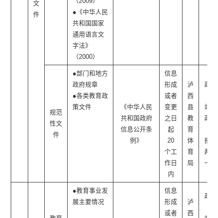
（2009）
文
●《中华人民
件
共和国国家
通用语言文
字法》
（2000）
●部门和地方
信息
政府规章
形成
泸
政府
●各类教育政
或者
西
网
策文件
《中华人民
变更
县
站、
规范
共和国政府
之日
教
政府
性文
信息公开条
起
育
公
件
例》
20
体
报、
个工
育
两微
作日
局
一端
内
●教育事业发
信息
政府
展主要情况
形成
泸
网
或者
西