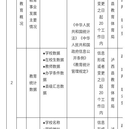
教育
站、
教
变更
县
事业
两微
育
之日
教
发展
一
概
起
育
主要
端、
况
20
体
《中华人民
情况
公开
个工
育
共和国统计
查阅
作日
局
法》《中华
点
内
人民共和国
政府信息公
●学校数据
信息
政府
开条例》
●在校生数据
形成
泸
网
《教育统计
●教师数据
或者
西
站、
管理规定》
●办学条件数
变更
县
教育
两微
据
之日
教
2
统计
一
●县级汇总数
起
育
数据
端、
据
20
体
公开
个工
育
查阅
作日
局
点
内
●学校名称
信息
政府