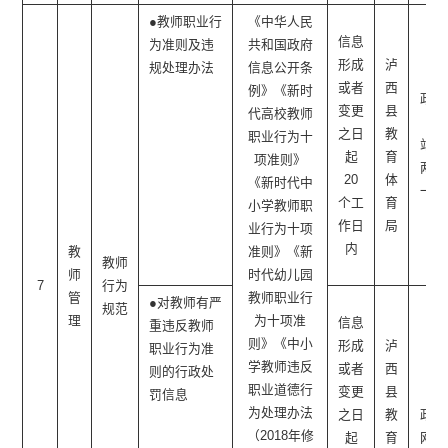
●教师职业行
《中华人民
信息
为准则及违
共和国政府
形成
泸
规处理办法
信息公开条
或者
西
例》《新时
政府
变更
县
代高校教师
网
之日
教
职业行为十
站、
起
育
项准则》
两微
20
体
《新时代中
一端
个工
育
小学教师职
作日
局
业行为十项
内
教
准则》《新
教师
师
时代幼儿园
7
行为
管
教师职业行
●对教师有严
规范
理
为十项准
信息
重违反教师
则》《中小
形成
泸
职业行为准
学教师违反
或者
西
则的行政处
职业道德行
变更
县
罚信息
为处理办法
之日
教
政府
（2018年修
起
育
网站