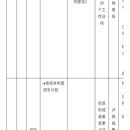
的意见》
20
体
点、
个工
育
社
作日
局
区/
内
企事
业单
位/
村公
示栏
（电
子
屏）
●各校本年度
政府
招生计划
网
站、
信息
两微
形成
泸
一
或者
西
端、
变更
县
社
招生
之日
教
区/