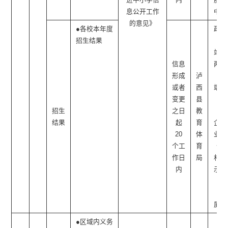
息公开工作
中心
的意见》
●各校本年度
政府
招生结果
网
站、
信息
两微
形成
泸
一
或者
西
端、
变更
县
社
招生
之日
教
区/
结果
起
育
企事
20
体
业单
个工
育
位/
作日
局
村公
内
示栏
（电
子
屏）
●区域内义务