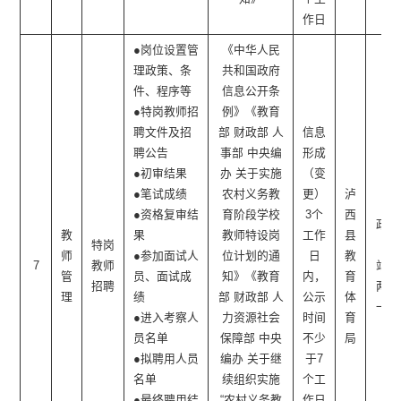
作日
●岗位设置管
《中华人民
理政策、条
共和国政府
件、程序等
信息公开条
●特岗教师招
例》《教育
聘文件及招
部 财政部 人
信息
聘公告
事部 中央编
形成
●初审结果
办 关于实施
（变
●笔试成绩
农村义务教
更）
泸
●资格复审结
育阶段学校
3个
西
政府
教
果
教师特设岗
工作
县
特岗
网
师
●参加面试人
位计划的通
日
教
7
教师
站、
管
员、面试成
知》《教育
内，
育
招聘
两微
理
绩
部 财政部 人
公示
体
一端
●进入考察人
力资源社会
时间
育
员名单
保障部 中央
不少
局
●拟聘用人员
编办 关于继
于7
名单
续组织实施
个工
●最终聘用结
“农村义务教
作日