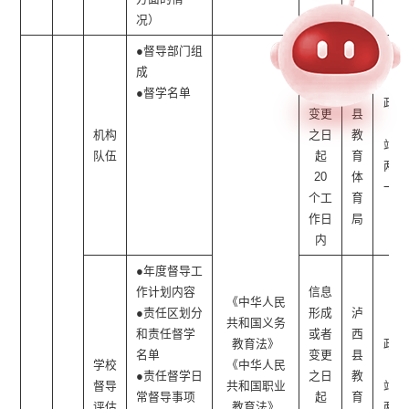
况）
●督导部门组
信息
成
形成
泸
●督学名单
或者
西
政府
变更
县
网
机构
之日
教
站、
队伍
起
育
两微
20
体
一端
个工
育
作日
局
内
●年度督导工
作计划内容
信息
《中华人民
●责任区划分
形成
泸
共和国义务
和责任督学
或者
西
教育法》
政府
名单
变更
县
学校
《中华人民
网
●责任督学日
之日
教
督导
共和国职业
站、
常督导事项
起
育
评估
教育法》
两微