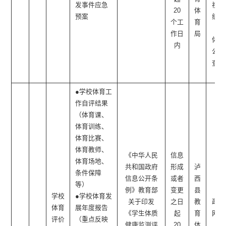
发事件应急
视、
20
体
预案
纸质
个工
育
媒
作日
局
体、
内
公开
查阅
点
●学校体育工
作自评结果
（体育课、
体育训练、
体育比赛、
体育教师、
《中华人民
信息
体育场地、
共和国政府
形成
泸
条件保障
信息公开条
或者
西
等）
例》教育部
变更
县
学校
●学校体育发
关于印发
之日
教
政府
体育
展年度报告
《学生体质
起
育
网站
评价
（重点反映
健康监测评
20
体