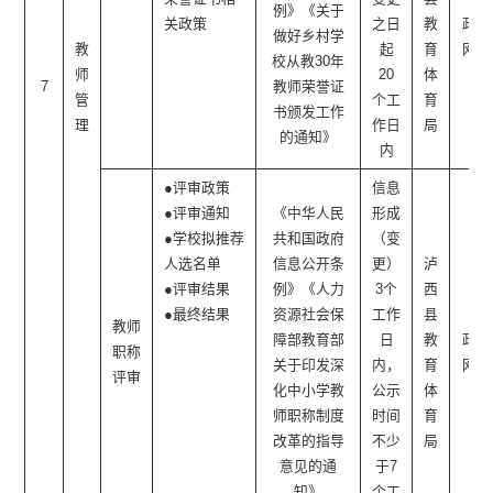
例》《关于
关政策
之日
教
政府
做好乡村学
教
起
育
网站
校从教30年
师
20
体
7
教师荣誉证
管
个工
育
书颁发工作
理
作日
局
的通知》
内
●评审政策
信息
●评审通知
《中华人民
形成
●学校拟推荐
共和国政府
（变
人选名单
信息公开条
更）
泸
●评审结果
例》《人力
3个
西
●最终结果
资源社会保
工作
县
教师
障部教育部
日
教
政府
职称
关于印发深
内，
育
网站
评审
化中小学教
公示
体
师职称制度
时间
育
改革的指导
不少
局
意见的通
于7
知》
个工