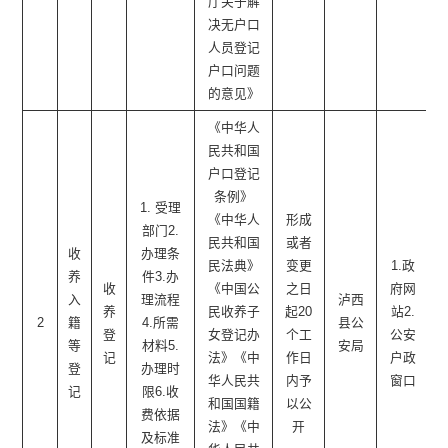
厅关于解
决无户口
人员登记
户口问题
的意见》
《中华人
民共和国
户口登记
条例》
1. 受理
《中华人
形成
部门2.
民共和国
或者
收
办理条
民法典》
变更
1.政
养
件3.办
收
《中国公
之日
府网
入
理流程
泸西
养
民收养子
起20
站2.
2
籍
4.所需
县公
登
女登记办
个工
公安
等
材料5.
安局
记
法》《中
作日
户政
登
办理时
华人民共
内予
窗口
记
限6.收
和国国籍
以公
费依据
法》《中
开
及标准