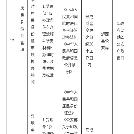
时
1.受理
居
《中华人
居
部门2.
民
民共和国
形成
民
办理条
身
临时居民
或者
1.政
身
件3.办
份
身份证管
变更
府网
份
理流程
泸西
证
理办法》
之日
站2.
17
证
4.所需
县公
管
《中华人
起20
公安
申
材料5.
安局
理
民共和国
个工
户政
领
办理时
政府信息
作日
窗口
换
限6.收
公开条
内
领
费依据
例》
补
及标准
领
《中华人
民共和国
居民身份
证法》
异
1.受理
《公安部
地
部门2.
关于印发
申
形成
办理条
〈关于建