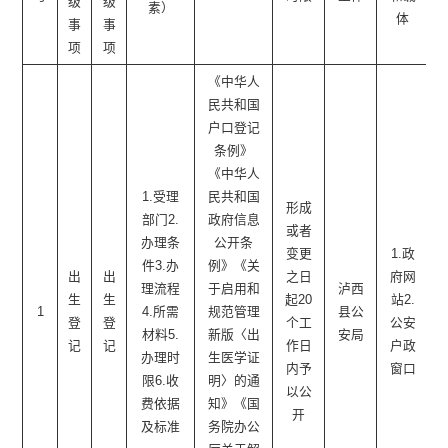
级
级
素）
体
事
事
项
项
《中华人
民共和国
户口登记
条例》
《中华人
1.受理
民共和国
形成
部门2.
政府信息
或者
办理条
公开条
变更
1.政
件3.办
例》《关
出
出
之日
府网
理流程
于启用和
泸西
生
生
起20
站2.
1
4.所需
规范管理
县公
登
登
个工
公安
材料5.
新版〈出
安局
记
记
作日
户政
办理时
生医学证
内予
窗口
限6.收
明〉的通
以公
费依据
知》《国
开
及标准
务院办公