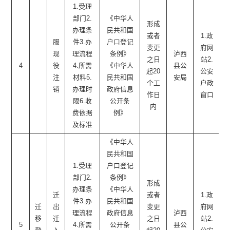
1.受理
部门2.
《中华人
形成
办理条
民共和国
或者
1.政
服
件3.办
户口登记
变更
府网
现
理流程
条例》
泸西
之日
站2.
4
役
4.所需
《中华人
县公
起20
公安
注
材料5.
民共和国
安局
个工
户政
销
办理时
政府信息
作日
窗口
限6.收
公开条
内
费依据
例》
及标准
《中华人
民共和国
1.受理
户口登记
部门2.
条例》
形成
办理条
《中华人
迁
或者
1.政
件3.办
民共和国
迁
出
变更
府网
理流程
政府信息
泸西
移
迁
之日
站2.
5
4.所需
公开条
县公