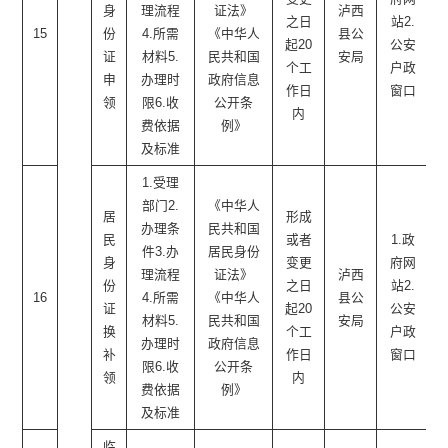
身
理流程
证法》
泸西
之日
站2.
15
份
4.所需
《中华人
县公
起20
公安
证
材料5.
民共和国
安局
个工
户政
申
办理时
政府信息
作日
窗口
领
限6.收
公开条
内
费依据
例》
及标准
1.受理
部门2.
《中华人
居
形成
办理条
民共和国
民
或者
1.政
件3.办
居民身份
身
变更
府网
理流程
证法》
泸西
份
之日
站2.
16
4.所需
《中华人
县公
证
起20
公安
材料5.
民共和国
安局
换
个工
户政
办理时
政府信息
补
作日
窗口
限6.收
公开条
领
内
费依据
例》
及标准
临