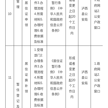
管
居
件3.办
暂行条
变更
府网
理
住
理流程
例》《中
泸西
之日
站2.
10
证
4.所需
华人民共
县公
起20
公安
申
材料5.
和国政府
安局
个工
户政
领
办理时
信息公开
作日
窗口
限6.收
条例》
内
费依据
及标准
1.受理
部门2.
形成
办理条
《居住证
居
或者
1.政
件3.办
暂行条
住
变更
府网
理流程
例》《中
泸西
证
之日
站2.
11
4.所需
华人民共
县公
换
起20
公安
材料5.
和国政府
安局
暂
补
个工
户政
办理时
信息公开
住
领
作日
窗口
限6.收
条例》
登
内
费依据
记
及标准
及