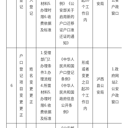
登
入
起20
公安
材料5.
例》《公
安局
记
登
个工
户政
办理时
安部关于
记
作日
窗口
限6.收
启用新的
内
费依据
户口迁移
及标准
证户口准
迁证的通
知》
1.受理
户
部门2.
《中华人
口
形成
办理条
民共和国
登
姓
或者
1.政
件3.办
户口登记
记
名
变更
府网
理流程
条例》
泸西
项
变
之日
站2.
6
4.所需
《中华人
县公
目
更
起20
公安
材料5.
民共和国
安局
变
更
个工
户政
办理时
政府信息
更
正
作日
窗口
限6.收
公开条
更
内
费依据
例》
正
及标准