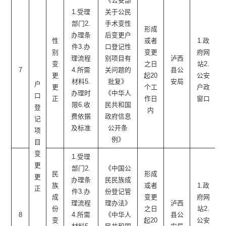
《公安部
1.受理
关于公民
部门2.
手术变性
形成
办理条
后变更户
性
或者
1.政
件3.办
口登记性
别
变更
府网
理流程
别项目有
泸西
变
之日
站2.
7
4.所需
关问题的
县公
更
起20
公安
材料5.
批复》
安局
户
更
个工
户政
办理时
《中华人
口
正
作日
窗口
限6.收
民共和国
登
内
费依据
政府信息
记
及标准
公开条
项
例》
目
变
1.受理
更
部门2.
《中国公
民
形成
更
办理条
民民族成
族
或者
1.政
正
件3.办
份登记管
成
变更
府网
理流程
理办法》
泸西
份
之日
站2.
8
4.所需
《中华人
县公
变
起20
公安