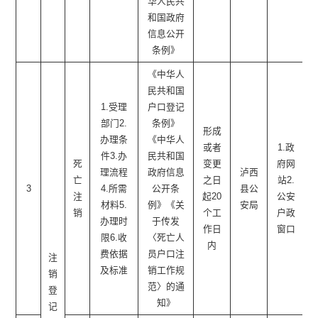
华人民共
和国政府
信息公开
条例》
《中华人
民共和国
1.受理
户口登记
部门2.
条例》
形成
办理条
《中华人
或者
1.政
件3.办
民共和国
死
变更
府网
理流程
政府信息
泸西
亡
之日
站2.
3
4.所需
公开条
县公
注
起20
公安
材料5.
例》《关
安局
销
个工
户政
办理时
于传发
作日
窗口
限6.收
〈死亡人
内
费依据
员户口注
注
及标准
销工作规
销
范〉的通
登
知》
记