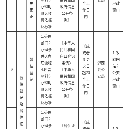
材料5.
民共和国
安局
更
个工
户政
办理时
政府信息
更
作日
窗口
限6.收
公开条
正
内
费依据
例》
及标准
1.受理
部门2.
《中华人
形成
办理条
民共和国
或者
1.政
件3.办
户口登记
暂
变更
府网
理流程
条例》
泸西
住
之日
站2.
9
4.所需
《中华人
县公
登
起20
公安
材料5.
民共和国
安局
暂
记
个工
户政
办理时
政府信息
住
作日
窗口
限6.收
公开条
登
内
费依据
例》
记
及标准
及
居
1.受理
住
部门2.
形成
证
办理条
《居住证
或者
1.政