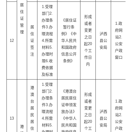
居
1.受理
住
部门2.
形成
证
办理条
《居住证
或者
1.政
管
居
件3.办
暂行条
变更
府网
理
住
理流程
例》《中
泸西
之日
站2.
12
证
4.所需
华人民共
县公
起20
公安
签
材料5.
和国政府
安局
个工
户政
注
办理时
信息公开
作日
窗口
限6.收
条例》
内
费依据
及标准
1.受理
港
部门2.
《港澳台
澳
形成
办理条
居民居住
台
或者
1.政
件3.办
证申领发
居
变更
府网
理流程
放办法》
泸西
民
之日
站2.
13
4.所需
《中华人
县公
居
起20
公安
材料5.
民共和国
安局
港
住
个工
户政
办理时
政府信息