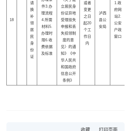
请
或者
1.政
件3.办
立居民身
换
变更
府网
理流程
份证异地
泸西
补
之日
站2.
18
4.所需
受理挂失
县公
领
起20
公安
材料5.
申报和丢
安局
居
个工
户政
办理时
失招领制
民
作日
窗口
限6.收
度的意
身
内
费依据
见〉的通
份
及标准
知》《中
证
华人民共
和国政府
信息公开
条例》
收藏