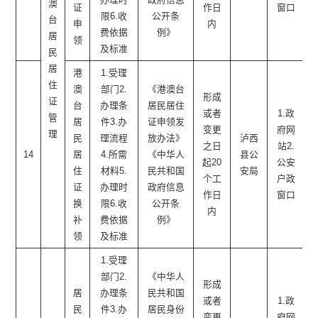
澳
证
作日
窗口
限6.收
公开条
台
申
内
费依据
例》
居
领
及标准
民
居
港
1.受理
住
澳
部门2.
《港澳台
形成
证
台
办理条
居民居住
或者
1.政
管
居
件3.办
证申领发
变更
府网
理
民
理流程
放办法》
泸西
之日
站2.
14
居
4.所需
《中华人
县公
起20
公安
住
材料5.
民共和国
安局
个工
户政
证
办理时
政府信息
作日
窗口
换
限6.收
公开条
内
补
费依据
例》
领
及标准
1.受理
部门2.
《中华人
形成
居
办理条
民共和国
或者
1.政
民
件3.办
居民身份
变更
府网