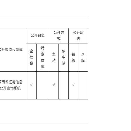
公开方
公开层
公开对象
式
级
特
公开渠道和载体
全
依
定
主
县
乡
社
申
群
动
级
级
会
请
体
云南省征地信息
√
√
√
公开查询系统