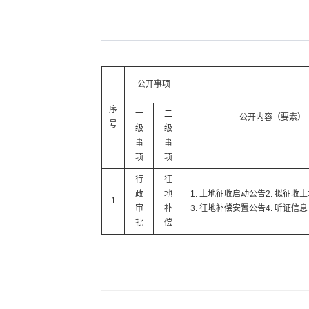
公开事项
序
一
二
公开内容（要素）
号
级
级
事
事
项
项
行
征
政
地
1. 土地征收启动公告2. 拟征收
1
审
补
3. 征地补偿安置公告4. 听证信息
批
偿