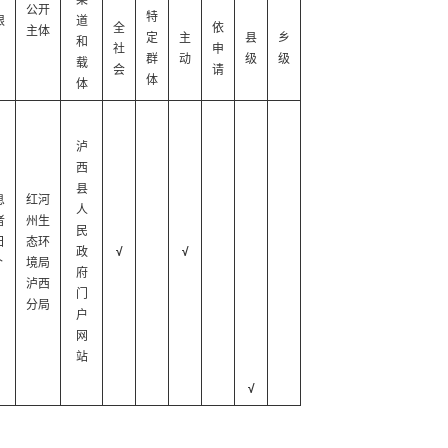
渠
公开
特
限
道
全
依
主体
定
主
县
乡
和
社
申
群
动
级
级
载
会
请
体
体
泸
西
县
息
红河
人
者
州生
民
日
态环
政
√
√
个
境局
府
泸西
门
分局
户
网
站
√