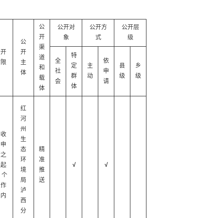
公
公开对
公开方
公开层
开
象
式
级
公
渠
公开
开
特
道
全
依
时限
主
定
主
县
乡
和
社
申
体
群
动
级
级
载
会
请
体
体
红
河
州
自收
生
到申
态
精
请之
环
准
日起
√
√
境
推
0 个
局
送
工作
泸
日内
西
分