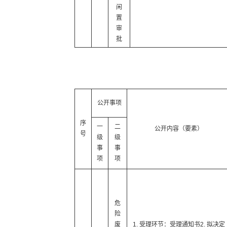
闲
置
审
批
公开事项
序
一
二
公开内容（要素）
号
级
级
事
事
项
项
危
险
废
1. 受理环节：受理通知书2. 拟决定