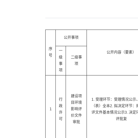
公开事项
序
一
公开内容（要素）
号
级
二级事
事
项
项
建设项
行
1. 受理环节：受理情况公示
目环境
政
（表）全本2. 拟决定环节：
1
影响评
许
评文件基本情况公示3. 决定
价文件
可
评批复
审批