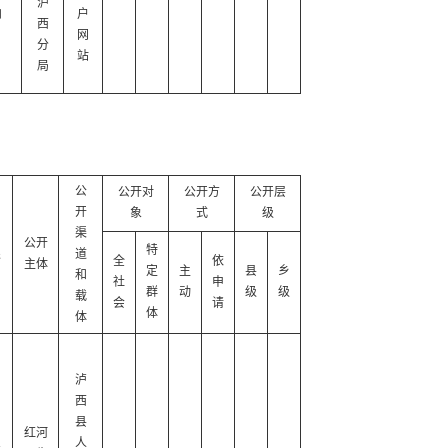
泸
内
户
西
网
分
站
局
公
公开对
公开方
公开层
开
象
式
级
渠
公开
特
限
道
全
依
主体
定
主
县
乡
和
社
申
群
动
级
级
载
会
请
体
体
泸
西
县
红河
息
人