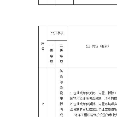
公开事项
序
一
二
公开内容（要素）
号
级
级
事
事
项
项
防
治
污
染
设
1. 企业或单位关闭、闲置、拆除
施
废物污染环境防治设施、场所的核
2
拆
2. 企业或单位拆除、闲置环境噪
除
治设施的审批结果3. 企业或单位
或
海洋工程环境保护设施的审 批