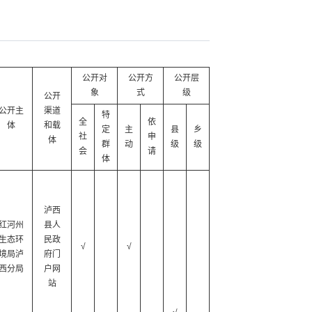
公开对
公开方
公开层
象
式
级
公开
公开主
渠道
特
全
依
体
和载
定
主
县
乡
社
申
体
群
动
级
级
会
请
体
泸西
红河州
县人
生态环
民政
√
√
境局泸
府门
西分局
户网
站