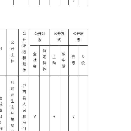
√
公
公开对
公开方
公开层
开
象
式
级
公
渠
时
开
特
道
全
依
主
定
主
县
乡
和
社
申
体
群
动
级
级
载
会
请
体
体
红
泸
河
西
州
信
县
生
成
人
态
变
民
环
日
政
√
√
√
境
0
府
局
作
门