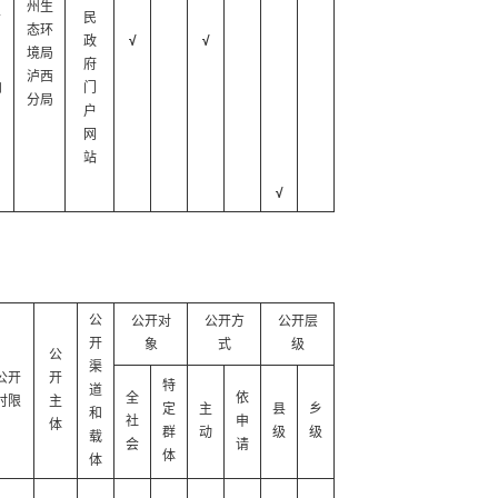
州生
者
民
态环
日
政
√
√
境局
府
泸西
内
门
分局
户
网
站
√
公
公开对
公开方
公开层
开
象
式
级
公
渠
公开
开
特
道
全
依
时限
主
定
主
县
乡
和
社
申
体
群
动
级
级
载
会
请
体
体