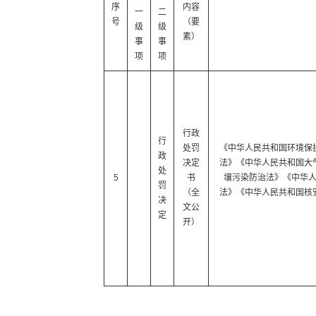
序
内容
一
二
号
（要
级
级
素）
事
事
项
项
行政
行
处罚
《中华人民共和国环境保
政
决定
法》《中华人民共和国大
处
5
书
壤污染防治法》《中华
罚
（全
法》《中华人民共和国核
决
文公
定
开）