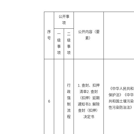
公开事
项
序
公开内容（要
一
二
号
素）
级
级
事
事
项
项
行
1. 查封、扣押
《中华人民共和
政
清单2. 查封
保护法》《中华
强
（扣押）延期
6
共和国土壤污染
制
通知书3. 解除
性污染防治法》
流
查封（扣押）
程
决定书