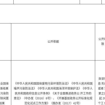
公开
公开依据
限
自该
工业固体
《中华人民共和国固体废物污染环境防治法》《中华人民共和国
息 形
准结果
噪声污染防治法》《中华人民共和国海洋环境保护法》《中华人
或者 
声污染防
民共和国政府信息公开条例》《关于全面推进政务公 开工作的
更之
拆除闲置
意见》（中办发〔2016〕8号）、《开展基层政务公开标准化规
起 2
结果
范化试点工作方案》（国办发〔2017〕42号）
个工 