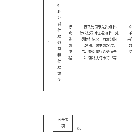
行
政
处
罚
行
1. 行政处罚事先告知书2.
《
行
政
行政处罚听证通知书3. 处
国
政
处
罚执行情况：同意分期
染
4
强
罚
（延期）缴纳罚款通知
制
流
书、督促履行义务催告
《
和
程
书、强制执行申请书等
行
政
命
令
公开事
项
公开