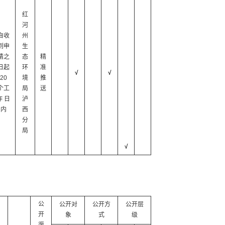
红
河
自收
州
到申
生
请之
态
精
日起
环
准
√
√
20
境
推
个工
局
送
作 日
泸
内
西
分
局
√
公
公开对
公开方
公开层
开
象
式
级