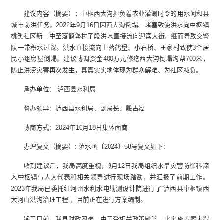
建议内容（摘要）：中枢西大沟担负着农业灌溉时令的用水问和县
城市防洪任务。2022年9月16日因西大沟倒塌、堵塞致使洪水向中枢镇
桃笑社区新一中至落鹤堡村子段洪水直接流向迎宾大街，继而导致交警
队一带积水过深。洪水直接流向上落鹤堡、小石桥、王家村致使3个居
民小组房屋倒塌。建议协调资金400万元修缮西大沟倒塌沟帮700米，
防止洪涝灾害再次发生，真真实实地体现为群众解难、为社区减负。
承办单位： 泸西县水利局
督办领导：泸西县水利局、副局长、殷占福
协商方式：2024年10月18日集体面商
办理复文（摘要）: 泸水函〔2024〕58号复文如下：
收到建议后，我局高度重视，9月12日我局组织水旱灾害防御科深
入中枢镇与人大代表和相关领导进行现场踏勘，并汇报了前期工作。
2023年我局已委托红河州水利水电勘测设计院进行了“泸西县中枢镇西
大河山洪沟治理工程”，目前正在进行方案编制。
鉴于目前，我县财政困难，由于受相关政策影响，此实施方案未得