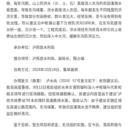
施，每年汛期，山上的洪水（沙、土、石）直接流入东沟的农田灌溉水
渠里面，导致东沟堵塞，洪水直接流入农田，每年都发生不同程度的洪
涝灾害，导致部分农田绝收，群众意见大，经常反映，至今没有得到有
效治理。所以建议沿中枢镇公墓下方修防洪沟1000米，在东沟处建背
水桥一座，沉沙池一个。工程完成后，洪水将经东沟处背水桥引向上收
费站左侧的沉沙池，然后排入中大河，缓解东沟防洪压力。
承办单位：泸西县水利局
督办领导：泸西县水利局、副局长、殷占福
协商方式：2024年10月18日，集体面商
办理复文（摘要）: 泸水函〔2024〕57号复文如下：收到建议后，
我局高度重视，9月12日我局组织水旱灾害防御科深入中枢镇与代表和
相关领导进行现场踏勘。经现场踏勘确认，该建议内容是由于建设“泸
西东收费站”时未处理好高速路排水渠。我局认为：由于建设实施区域
在高速公路范围内，东沟堵塞，导致农田灌溉水流不畅等，建议组织受
益区做好清河。
鉴于目前，暂无项目和资金，无法组织实施。在今后，我局积极与