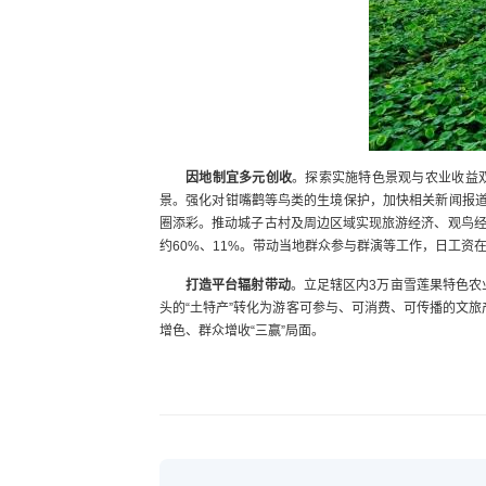
因地制宜多元创收
。探索实施特色景观与农业收益
景。强化对钳嘴鹳等鸟类的生境保护，加快相关新闻报道
圈添彩。推动城子古村及周边区域实现旅游经济、观鸟
约60%、11%。带动当地群众参与群演等工作，日工资在
打造平台辐射带动
。‌立足辖区内3万亩雪莲果特色
头的“土特产”转化为游客可参与、可消费、可传播的文旅
增色、群众增收“三赢”局面。