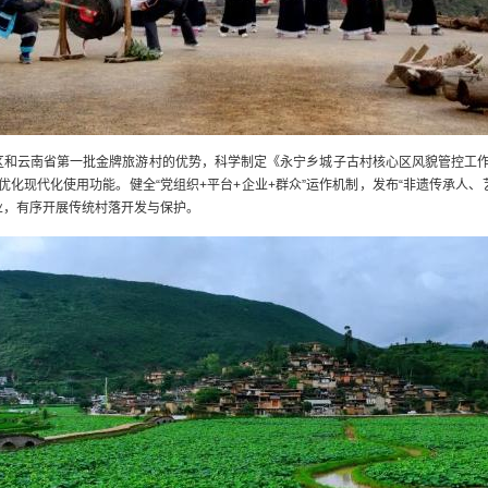
景区和云南省第一批金牌旅游村的优势，科学制定《永宁乡城子古村核心区风貌管控工作
优化现代化使用功能。健全“党组织+平台+企业+群众”运作机制，发布“非遗传承人
业，有序开展传统村落开发与保护。