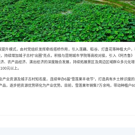
双提升模式，由村党组织发挥牵线搭桥作用，引入莲藕、稻谷、灯盏花等种植大户，科
，持续增加城子古村“出圈”亮点。积极与昆明城市学院等高校对接，引入《阿杰鲁
经济、农产品经济、演出经济的深度融合发展，持续拓展景区及周边区域群众多元化增
100元以上。
农业产业资源及城子古村知名度，连续举办6届“雪莲果丰收节”，打造具有乡土辨识度
产品，逐步把资源优势转化为产业优势。目前，雪莲果年销售7万余吨，带动种植户6