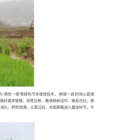
‘两优一增’等绿色节本增效技术。‘两增一调’的核心是增
户做好苗床管理，培育壮秧，确保秧龄适中、根系白壮；移
系深扎、籽粒饱满。立夏过后，水稻移栽进入最佳时节。今