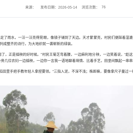
76
来源：
发布日期：2026-05-14
浏览次数：
喝足了雨水，一汪一汪亮得晃眼，像镜子铺到了天边。天才蒙蒙亮，村民们便踩着湿漉
列成整齐的诗行，为大地织就一袭崭新的绿装。
润了，正是插秧的好时候。”村民王菊芝弯着腰，一边麻利地分秧，一边笑着说，“趁
身旁几位农妇一边插秧，一边你一言我一语地聊着墒情、比着手艺，田垄间飘起一串串
在稻田里手把手教年轻人拿捏要领。“三指入泥，不深不浅；株距嘛，要像拿尺子量过