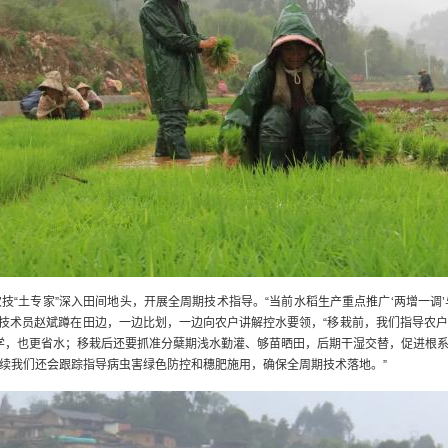
“土专家”深入田间地头，开展全周期技术指导。“当前水稻生产重点推广‘两增一调’与
。”技术员赵斌蹲在田边，一边比划，一边向农户讲解控水要领，“移栽前，我们指导农
科学，也更省水；移栽后还要抓准分蘖期浅水勤灌、够苗晒田，后期干湿交替，促进根
续我们还会跟踪指导病虫害绿色防控和穗肥施用，确保全周期技术落地。”