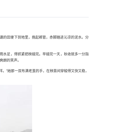
漉的田埂下到地里，挽起裤管，赤脚踏进沁凉的泥水。分
这雨水足，得抓紧把秧插完。早插完一天，秋收就多一分指
爽朗的笑声。
一样。”她那一双布满老茧的手，在秧苗间穿梭得又快又稳，