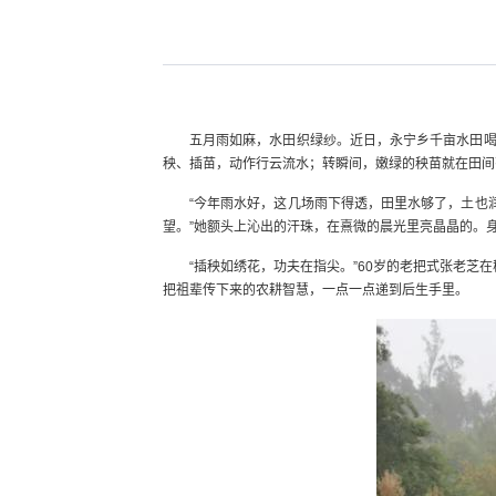
五月雨如麻，水田织绿纱。近日，永宁乡千亩水田
秧、插苗，动作行云流水；转瞬间，嫩绿的秧苗就在田间
“今年雨水好，这几场雨下得透，田里水够了，土也
望。”她额头上沁出的汗珠，在熹微的晨光里亮晶晶的。
“插秧如绣花，功夫在指尖。”60岁的老把式张老芝
把祖辈传下来的农耕智慧，一点一点递到后生手里。