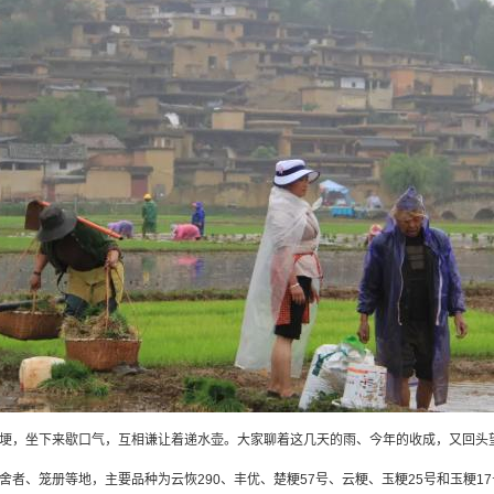
埂，坐下来歇口气，互相谦让着递水壶。大家聊着这几天的雨、今年的收成，又回头
者、笼册等地，主要品种为云恢290、丰优、楚粳57号、云粳、玉粳25号和玉粳17