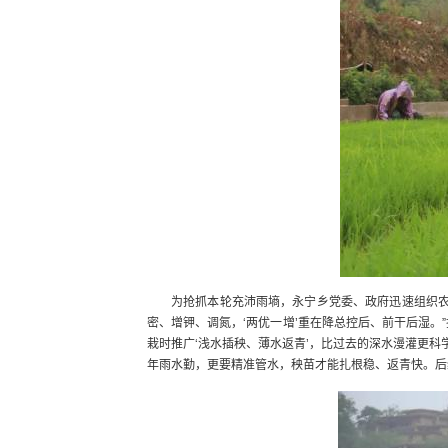
为抢抓本轮充沛雨墒，永宁乡党委、政府迅速组织农技
密、增钾、调氮，‘两优一增’重在降总控后、前干后湿
栽时推广‘浅水插秧、薄水返青’，比过去的深水漫灌更
年雨水勤，更要精准管水，秧苗才能扎根稳、返青快。后