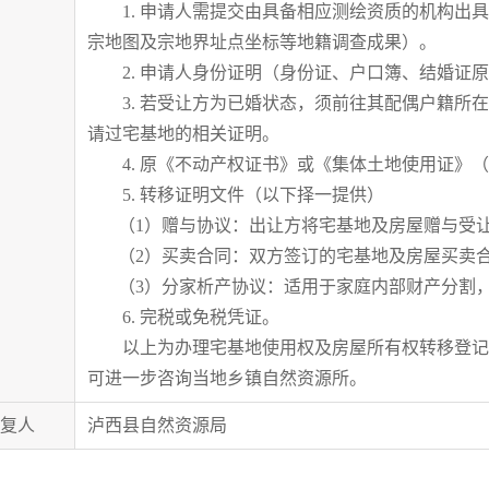
1. 申请人需提交由具备相应测绘资质的机构出具
宗地图及宗地界址点坐标等地籍调查成果）。
2. 申请人身份证明（身份证、户口簿、结婚证原
3. 若受让方为已婚状态，须前往其配偶户籍所在
请过宅基地的相关证明。
4. 原《不动产权证书》或《集体土地使用证》（
5. 转移证明文件（以下择一提供）
（1）赠与协议：出让方将宅基地及房屋赠与受让
（2）买卖合同：双方签订的宅基地及房屋买卖
（3）分家析产协议：适用于家庭内部财产分割，
6. 完税或免税凭证。
以上为办理宅基地使用权及房屋所有权转移登记
可进一步咨询当地乡镇自然资源所。
复人
泸西县自然资源局