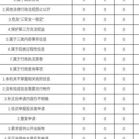
2.其他法律行政法规禁止公开
0
0
0
3.危及“三安全一稳定”
0
0
0
4.保护第三方合法权益
0
0
0
5.属于三类内部事务信息
0
0
0
6.属于四类过程性信息
0
0
0
7.属于行政执法案卷
0
0
0
8.属于行政查询事项
0
0
0
1.本机关不掌握相关政府信息
0
0
0
2.没有现成信息需要另行制作
0
0
0
3.补正后申请内容仍不明确
0
0
0
1.信访举报投诉类申请
0
0
0
2.重复申请
0
0
0
3.要求提供公开出版物
0
0
0
4.无正当理由大量反复申请
0
0
0