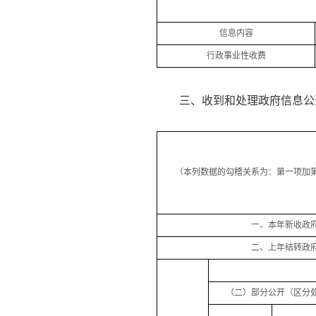
信息内容
行政事业性收费
三、收到和处理政府信息公
（本列数据的勾稽关系为：第一项加
一、本年新收政
二、上年结转政
（二）部分公开（区分