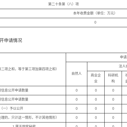
第二十条第（八）项
本年收费金额（单位：万元）
0
开申请情况
申请
法人
第二项之和，等于第三项加第四项之和）
自然人
商业企
科研机
业
构
府信息公开申请数量
0
0
0
府信息公开申请数量
0
0
0
（一）予以公开
0
0
0
处理的，只计这一情形，不计其他情形）
0
0
0
1.属于国家秘密
0
0
0