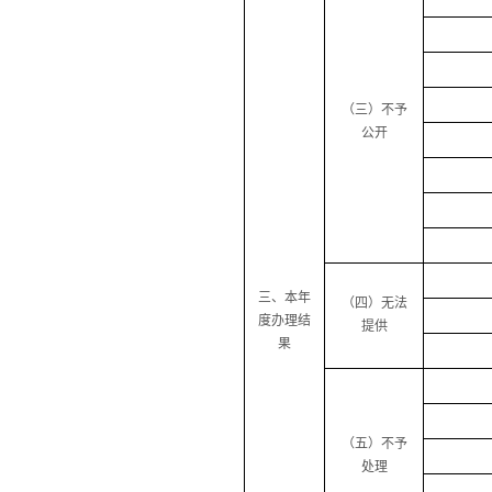
（三）不予
公开
三、本年
（四）无法
度办理结
提供
果
（五）不予
处理