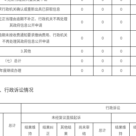
要求行政机关确认或重新出具已获取信息
0
0
0
人无正当理由逾期不补正、行政机关不再处理
0
0
0
其政府信息公开申请
人逾期未按收费通知要求缴纳费用、行政机关
0
0
0
不再处理其政府信息公开申请
3.其他
0
0
0
（七）总计
0
0
0
年度继续办理
0
0
0
、行政诉讼情况
行政诉讼
未经复议直接起诉
总计
结果维
结果纠
其他结
尚未审
结果维
总计
持
正
果
结
持