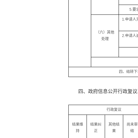
5.
1.申请
（六）其他
2.申请
处理
四、结转下
四、政府信息公开行政复议
行政复议
结果维
结果纠
其他结
尚未审
持
正
果
结