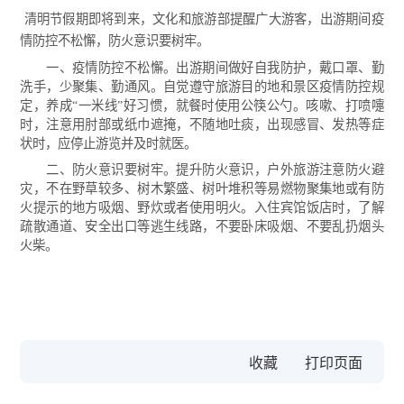
清明节假期即将到来，文化和旅游部提醒广大游客，出游期间疫
情防控不松懈，防火意识要树牢。
一、疫情防控不松懈。
出游期间做好自我防护，戴口罩、勤
洗手，少聚集、勤通风。自觉遵守旅游目的地和景区疫情防控规
定，养成“一米线”好习惯，就餐时使用公筷公勺。咳嗽、打喷嚏
时，注意用肘部或纸巾遮掩，不随地吐痰，出现感冒、发热等症
状时，应停止游览并及时就医。
二、防火意识要树牢。
提升防火意识，户外旅游注意防火避
灾，不在野草较多、树木繁盛、树叶堆积等易燃物聚集地或有防
火提示的地方吸烟、野炊或者使用明火。入住宾馆饭店时，了解
疏散通道、安全出口等逃生线路，不要卧床吸烟、不要乱扔烟头
火柴。
收藏