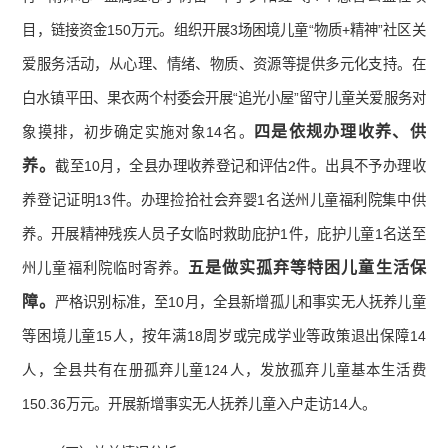
目，链接资金150万元。组织开展3场困境儿童“物质+精神”社区关
爱服务活动，从心理、情绪、物质、资源等提供多元化支持。在
白水镇平田、果衣两个村委会开展“追光小屋”留守儿童关爱服务对
四是依规办理收养、供
象摸排，初步确定实施对象14名。
养。
截至10月，全县办理收养登记和评估2件。出具不予办理收
养登记证明13件。办理捡拾社会弃婴1名送州儿童福利院集中供
养。开展精神残疾人员子女临时救助庇护1件，庇护儿童1名送至
五是做实孤弃等特困儿童生活保
州儿童福利院临时寄养。
障。
严格识别标准，至10月，全县新增孤儿和事实无人抚养儿童
等困境儿童15人，按年满18周岁或完成学业等政策退出保障14
人，全县共有在册孤弃儿童124人，发放孤弃儿童基本生活费
150.36万元。开展新增事实无人抚养儿童入户走访14人。