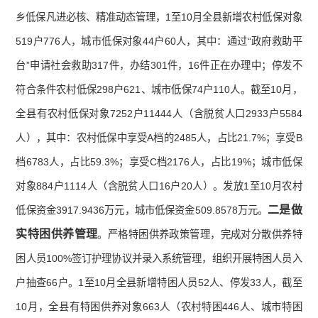
乡低保凡进必核、精准动态管理，1至10月全县新增农村低保对象
519户776人，城市低保对象44户60人，其中：通过“政府救助平
台”申请社会救助317件，办结301件，16件正在办理中；停发不
符合条件农村低保298户621、城市低保74户110人。截至10月，
全县有农村低保对象7252户11444人（含脱贫人口2933户5584
人），其中：农村低保中享受A档的2485人，占比21.7%；享受B
档6783人，占比59.3%；享受C档2176人，占比19%；城市低保
对象884户1114人（含脱贫人口16户20人）。发放1至10月农村
二是做
低保资金3917.9436万元，城市低保资金509.8578万元。
实特困供养管理
。严格特困供养政策管理，完成对分散供养特
困人员100%签订护理协议并录入系统管理，组织开展特困人员入
户抽查66户。1至10月全县新增特困人员52人、停发33人，截至
10月，全县有特困供养对象663人（农村特困446人、城市特困