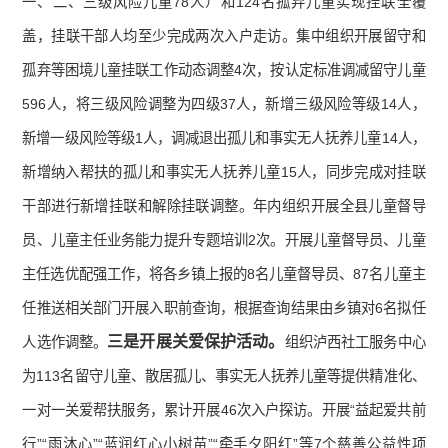
一、二、三级风险儿童78人）和124名孤弃儿童实现挂联全覆
盖，挂联干部人均至少完成两次入户走访。集中组织开展留守和
孤弃等困境儿童挂联工作动态调整4次，按认定标准调减留守儿童
596人，将三级风险调整为四级37人，新增三级风险等级14人，
新增一级风险等级1人，调减退出孤儿和事实无人抚养儿童14人，
新增纳入帮扶的孤儿和事实无人抚养儿童15人，同步完成对挂联
干部进行新增挂联和解除挂联调整。年内组织开展全县儿童督导
员、儿童主任业务能力提升专题培训2次。开展儿童督导员、儿童
主任选优配强工作，将各乡镇上报的8名儿童督导员、87名儿童主
任推送相关部门开展入职前查询，根据查询结果由乡镇对6名拟任
三是开展关爱保护活动。
人选作调整。
组织泸西社工服务中心
为113名留守儿童、散居孤儿、事实无人抚养儿童等提供精准化、
一对一关爱帮扶服务，累计开展46次入户探访。开展“益起爱共前
行”“雨沐心”“蓝润红心小树苗”“牵手夕阳红”等7个慈善公益性项