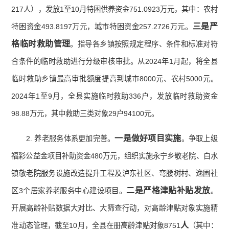
217人），发放1至10月特困供养资金751.0923万元，其中：农村
三是严
特困资金493.8197万元，城市特困资金257.2726万元。
格临时救助管理
。指导各乡镇按照规定程序、条件和标准对符
合条件的临时救助进行分级审核审批。从2024年1月起，将全县
临时救助乡镇最高审批额度提高到城市8000元、农村5000元。
2024年1至9月，全县实施临时救助336户，发放临时救助资金
98.88万元，其中救助三类对象29户94100元。
一是做好项目实施
2. 养老服务体系更加完善。
。争取上级
福彩公益金项目补助资金480万元，组织实施永宁乡敬老院、白水
镇敬老院服务设施改造提升工程及泸东社区、弯腰树村、逸圃社
二是严格津贴补贴发放
区3个居家养老服务中心建设项目。
。
开展高龄补贴数据大对比、大筛查行动，对高龄津贴对象实施精
人
准动态管理，截至10月，全县在册高龄津贴对象8751
（其中：