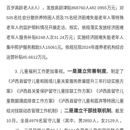
百岁高龄老人8人），发放高龄津贴868760人482.0955万元；对
505名社会分散供养特困人员及75名经济困难失能老年人等特殊
老年人的监护照料情况开展走访、核实，依规落实发放经济困难
老年人服务补贴6248人次31.24万元；实施经济困难失能老年人
集中照护服务救助3人15061元。依规兑现2024年度养老机构综合
运营补贴45.6612万元。
一是建立完善制度
3. 儿童福利工作更加重视。
。制定了
《泸西县留守儿童和困境儿童关爱服务质量提升三年行动实施方
案》《泸西县关爱保护留守儿童挂联工作方案》《泸西县留守儿
童数据摸底排查工作方案》《泸西县留守儿童和孤弃等特困儿童
二是
建立干部挂联机制
结对挂联动态管理工作机制》；
。截至
10月，全县4979名留守儿童（其中，男2850人，女2129人，