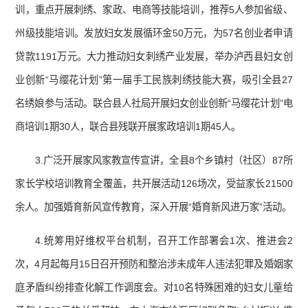
训，重点开展刺绣、家政、电商等技能培训，推荐5人参加省级、
州级技能培训。发放妇女发展循环金50万元，为57名创业者申请
贷款1191万元。大力推动妇女刺绣产业发展，举办泸西县妇女创
业创新“马缨花计划”第一届手工民族刺绣技能大赛，吸引全县27
名绣娘参与活动。联合县人社局开展妇女创业创新“马缨花计划”电
商培训1期30人，联合县残联开展家政培训1期45人。
3.广泛开展家风家教宣传宣讲，全县8个乡镇村（社区）87所
家长学校培训教育全覆盖，共开展活动126场次，受益家长21500
余人。加强婚育新风宣传教育，深入开展“婚育新风进万家”活动。
4.统筹用好维权平台机制，召开工作部署会1次、推进会2
次，4月起每月15日召开预防和整治涉未成年人违法犯罪及婚姻家
庭矛盾纠纷排查化解工作调度会。对10名特殊困难的妇女儿童给