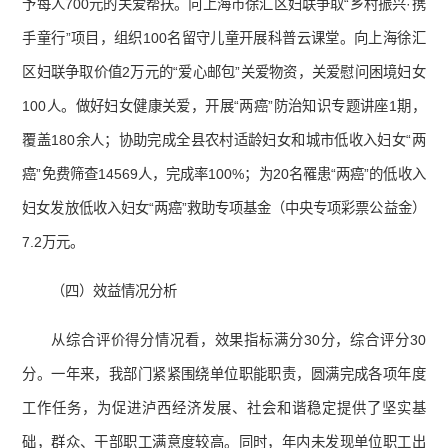
予每人700元的关爱帮扶。向上海市徐汇区妇联争取“乡村振兴·携
手童行”项目，组织100名留守儿童开展科普云课堂。向上海徐汇
区妇联争取价值2万元的“爱心邮包”关爱物资，关爱慰问困境妇女
100人。做好妇女健康关爱，开展“两癌”防治知识专题讲座1期，
覆盖180余人；协助完成全县农村适龄妇女和城市低收入妇女“两
癌”免费筛查14569人，完成率100%；为20名罹患“两癌”的低收入
妇女发放低收入妇女“两癌”救助专项基金（中央专项彩票公益金）
7.2万元。
（四）效益情况分析
从综合评价得分情况看，效果指标满分30分，综合评分30
分。一年来，我部门紧紧围绕单位职能职责，圆满完成各项年度
工作任务，为促进泸西经济发展、社会和谐稳定提供了坚实基
础，群众、干部职工满意度较高。同时，年内未发现单位职工出