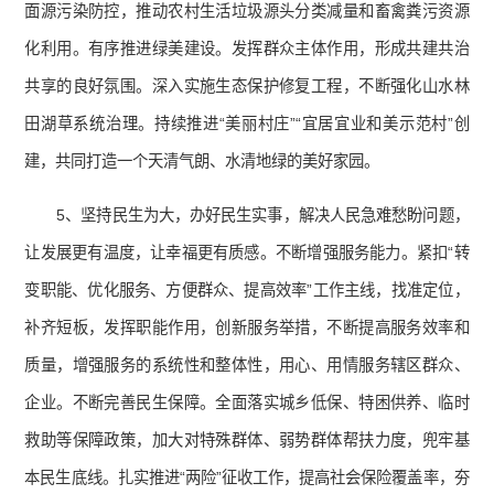
面源污染防控，推动农村生活垃圾源头分类减量和畜禽粪污资源
化利用。有序推进绿美建设。发挥群众主体作用，形成共建共治
共享的良好氛围。深入实施生态保护修复工程，不断强化山水林
田湖草系统治理。持续推进“美丽村庄”“宜居宜业和美示范村”创
建，共同打造一个天清气朗、水清地绿的美好家园。
5、坚持民生为大，办好民生实事，解决人民急难愁盼问题，
让发展更有温度，让幸福更有质感。不断增强服务能力。紧扣“转
变职能、优化服务、方便群众、提高效率”工作主线，找准定位，
补齐短板，发挥职能作用，创新服务举措，不断提高服务效率和
质量，增强服务的系统性和整体性，用心、用情服务辖区群众、
企业。不断完善民生保障。全面落实城乡低保、特困供养、临时
救助等保障政策，加大对特殊群体、弱势群体帮扶力度，兜牢基
本民生底线。扎实推进“两险”征收工作，提高社会保险覆盖率，夯