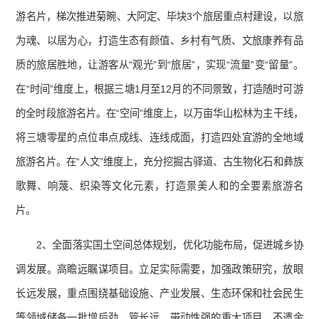
游名片，梯次推进菊畹、大阿定、毕块3个旅居重点村建设，以旅
为魂、以居为心，打造生态有颜值、乡村有气质、文旅康养有品
质的旅居胜地，让游客从“观光”到“旅居”，实现“流量”变“留量”。
在“时间”维度上，根据三塘1月至12月的不同景致，打造随时可游
的全时段旅游名片。在“空间”维度上，以万亩华山松林为主干线，
将三塘零星的点位串点成线、连线成面，打造四处宜游的全地域
旅游名片。在“人文”维度上，充分挖掘古驿道、古生物化石和彝族
歌舞、响蔑、织染等文化元素，打造景美人和的全要素旅游名
片。
2、全面落实国土空间总体规划，优化功能布局，促进城乡协
调发展。高瞻远瞩谋项目。立足实际需要，加强政策研究，放眼
长远发展，重点围绕基础设施、产业发展、生态环保和社会民生
等领域储备一批增后劲、管长远、带动性强的重大项目。不遗余