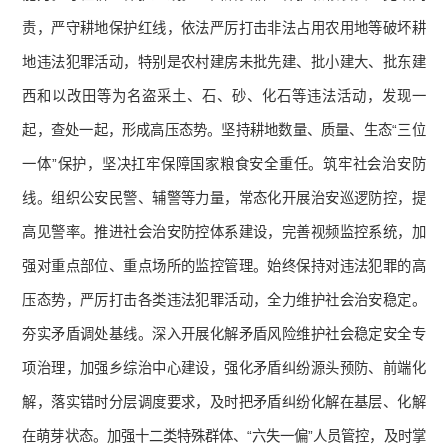
责，严守耕地保护红线，依法严厉打击非法占用农用地等破坏耕
地违法犯罪活动，特别是农村建房未批先建、批小建大、批东建
西和以改田等为名盗采土、石、砂、化石等违法活动，发现一
起，查处一起，形成高压态势。坚持耕地数量、质量、生态“三位
一体”保护，坚决扛牢保障国家粮食安全重任。筑牢社会治安防
线。组织公安民警、辅警等力量，常态化开展治安巡逻防控，提
高见警率。推进社会治安防控体系建设，完善视频监控系统，加
强对重点部位、重点场所的监控管理。始终保持对违法犯罪的高
压态势，严厉打击各类违法犯罪活动，全力维护社会治安稳定。
夯实矛盾调处基线。深入开展化解矛盾风险维护社会稳定安全专
项治理，加强乡综治中心建设，强化矛盾纠纷源头预防、前端化
解，落实错时分层调度要求，及时把矛盾纠纷化解在基层、化解
在萌芽状态。加强十二类特殊群体、“六失一偏”人员管控，及时掌