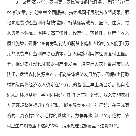
3、聚焦“农业强、农村美、农民富”的时代任务，持续写好“三
农”新文章，推动乡村全面振兴。持续巩固拓展脱贫攻坚成果。强
化防返贫动态监测和帮扶措施，持续落实教育、医疗、住房、饮
水等基本保障，围绕提高工资性、经营性、转移性、财产性收入
精准施策，确保全乡有劳动能力的脱贫家庭和人均纯收入低于1万
元的脱贫户和监测户动态清零。深入实施村集体经济强村工程。
全力推进农业现代化和乡村产业发展，培育壮大农村致富带头人
队伍，盘活农村资源资产，拓宽集体经济发展路子，确保8个行政
村村级集体经济收入稳定在10万元的基础上再上新台阶。扎实推
进人居环境整治。学习运用好浙江“千万工程”经验，深入实施农村
人居环境整治提升五年行动、城乡绿美乡村三年行动，在建成菊
畹村、周衣村2个示范村的基础上，力争再建成1-2个示范村、农
村卫生户厕覆盖率达到55%、污水处理设施覆盖率达到21%。