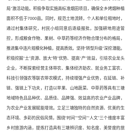
局”激活动能。积极争取实施高标准烟田项目，确保全乡烤烟种植
面积不低于7000亩。同时，规范土地流转，个人和单位租地时，
通过村集体研究，村民小组同意后逐级报批，加强耕地用途管
控，形成粮食作物、果树、中草药等经济作物合理分布的格局，
推进集中连片规模化种植，提高质效。坚持“转型升级”深挖潜能。
积极挖掘“土”资源、放大“特”优势、提高“产”效益，引培农业龙头
企业，不断探索经营主体带农、集体经济助农、就业务工富农、
科技引领强农等联农带农模式，持续增强产业优势，在延链、补
链、强链上下功夫，打造以苹果、山地蔬菜、中草药等具有三塘
地域特色且品种优、品质佳、品牌强、效益高的农业产业品牌，
为农业产业发展赋能增效。立足三塘独特的自然资源、优美的生
态环境、多彩的民俗风情，围绕“时间”“空间”“人文”三个维度丰富
乡村旅游内涵，提炼打造具有三塘辨识度、知名度、美誉度的旅