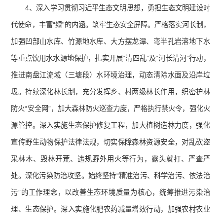
4、深入学习贯彻习近平生态文明思想，勇担生态文明建设时
代使命，丰富“绿”的内涵。筑牢生态安全屏障。严格落实河长制，
加强凹部山水库、竹源地水库、大方摆龙潭、弯半孔岩溶地下水
等重点饮用水水源地保护，扎实开展“清四乱”及“河长清河”行动，
推进南盘江流域（三塘段）水环境治理，动态清除水面及沿岸垃
圾。持续深化林长制，充分发挥乡、村两级林长作用，织密护林
防火“安全网”，加大森林防火巡查力度，严格执行禁火令，强化火
源管控。深入实施生态保护修复工程，加大植树造林力度，强化
宣传野生动物保护法律法规，切实保障森林资源安全，对乱砍盗
采林木、毁林开荒、违规野外用火等行为，露头就打、严查严
处。深化污染防治攻坚。始终坚持“精准治污、科学治污、依法治
污”的工作理念，以改善生态环境质量为核心，统筹推进污染治
理、生态保护。深入实施化肥农药减量增效行动，加强农村农业