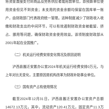
将资金直接支付到商品及劳务供应者或用款单位，即预算单位使
用资金但见不到资金；未支用的资金余额均保留在国库单一账
户，由财政部门代表政府统一管理。这种制度减少了财政收入收
缴和财政支出的中间环节，可以有效遏制财政资金被截留、挤
占、挪用等问题，确保财政资金使用效益。该项制度财政部从
2001年起在全国推广。
（二）机关运行经费安排变化情况及原因说明
泸西县搬迁安置办公室2024年机关运行经费安排0万元，与
上年对比无变化，主要原因是机构改革为财政补助事业单位。
（三）国有资产占有使用情况
截至
2024
年
12
月
31
日，泸西县搬迁安置办公室资产总额
14672.13
万元，其中，流动资产
120.4
1
万元，固定资产
11.3
万