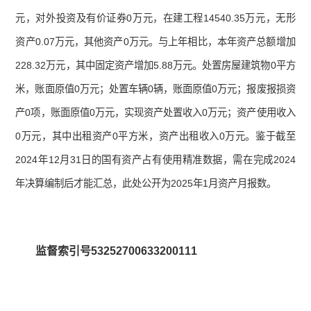
元，对外投资及有价证券
0
万元，在建工程
14540.35
万元，无形
资产
0
.07
万元，其他资产
0
万元。与上年相比，本年资产总额增加
228.32
万元，其中固定资产增加
5.88
万元。处置房屋建筑物
0
平方
米，账面原值
0
万元；处置车辆
0
辆，账面原值
0
万元；报废报损资
产
0
项，账面原值
0
万元，实现资产处置收入
0
万元；资产使用收入
0
万元，其中出租资产
0
平方米，资产出租收入
0
万元。鉴于截至
2024
年
12
月
31
日的国有资产占有使用精准数据，需在完成
2024
年决算编制后才能汇总，此处公开为
2025
年
1
月资产月报数。
监督索引号53252700633200111