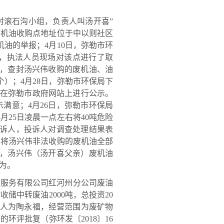
村滚石沟小组，负责人叫汤开喜”
废机油收购点地址位于中以则社区
机油的举报；4月10日，弥勒市环
，执法人员现场对该点进行了取
号），查封汤兴伟收购的废机油、油
8个）；4月28日，弥勒市环保局下
4日在弥勒市政府网站上进行公示。
示满意；4月26日，弥勒市环保局
月25日凌晨一点左右将40吨危险
投诉人，投诉人对调查处理结果表
求将汤兴伟非法收购的废机油全部
实，汤兴伟（汤开喜父亲）废机油
为。
服务有限公司红河州分公司废油
中转废油2000吨，总投资20
），法人为陶永福，经营范围为废矿物
环评批复（弥环发〔2018〕16