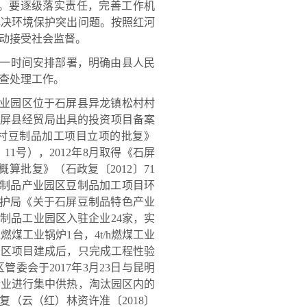
改。要逐级落实责任，完善工作机
解决环境保护突出问题。按照红河
动接受社会监督。
议第一时间安排部署，明确由县人民
查处理工作。
工业园区位于石屏县异龙镇松村村
得石屏县经贸局出具的投资项目备案
屏松村豆制品加工项目立项的批复》
11号），2012年8月取得《石屏
批复》（石政复〔2012〕71
豆制品产业园区豆制品加工项目环
境保护局《关于石屏豆制品特色产业
豆制品工业园区入驻企业24家，实
燃煤工业锅炉1台，4t/h燃煤工业
）。园区项目建成后，只完成工程性验
会于2017年3月23日与昆明
企业进行集中供热，淘汰园区内的
复（云（红）林资许准〔2018〕