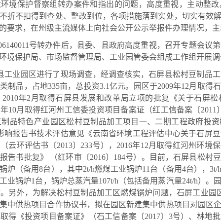
六环境保护督察组转办案件和指出的问题，高度重视，主动整
不折不扣得到查处、整改到位，各项措施落到实处，切实有效
的要求，在州级主流媒体上向社会公开公示举报件办理情况，主
1806140011号转办件后，县委、县政府高度重视，召开专题会
环境保护局、市场监督管理局、工业园管委会组成工作组开展调
对县工业园区进行了现场调查，经调查核实，石屏县松村豆制品
制品，占地335亩，总投资3.1亿元。园区于2009年12月取
），2010年2月取得石屏县发展和改革局立项的批复《关于石
011年10月取得红河州工信委投资项目备案证（红工信备案〔2011〕
制品特色产业园区松村豆制品加工项目一、二期工程政府投资概算
环境影响报告书技术评估意见《云南省环境工程评估中心关于石屏
云环评估书〔2013〕233号），2016年12月取得红河州环
告书批复》 （红环审〔2016〕184号）。目前，石屏县松村
炉（备用8台），其中2t/h燃煤工业锅炉11台（备用4台），3t/h
燃煤工业锅炉1台，锅炉总蒸汽量107t/h（包括备用蒸汽量24t/h
。另外，为解决松村豆制品加工区燃煤锅炉问题，石屏工业园区管委
集中供热项目合作协议书，拟在园区新建集中供热项目对园区
取得《投资项目备案证》（石工信备案〔2017〕3号）、林地批