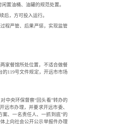
成对闲置油桶、油罐的规范处置。
续后，方可投入运行。
、过程严管、后果严惩，实现监管
两家餐馆所处位置，不适合做餐
台的119号文件规定，开远市市场
中央环保督察“回头看”转办的
间交开远市办理，并要求开远市委、
方案、一名责任人、一抓到底”的
媒体上向社会公开公示举报件办理