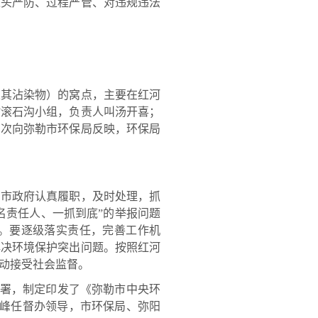
源头严防、过程严管、对违规违法
其沾染物）的窝点，主要在红河
村滚石沟小组，负责人叫汤开喜；
多次向弥勒市环保局反映，环保局
市政府认真履职，及时处理，抓
名责任人、一抓到底”的举报问题
改。要逐级落实责任，完善工作机
解决环境保护突出问题。按照红河
动接受社会监督。
排部署，制定印发了《弥勒市中央环
长钟俊峰任督办领导，市环保局、弥阳