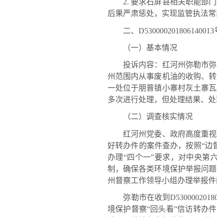
2. 要求石屏县相关职能部门
后果严肃惩处，实现监管执法常
二、D530000201806140
（一）基本情况
投诉内容：红河州弥勒市弥阳
州范围内从事废机油的收购、转
一处位于朋普镇小寨村灰土寨瓦
多次进行处理，但处理结果、处
（二）调查核实情况
红河州党委、政府高度重视环
好转办件的案件查办，按照“边
办理“四个一”要求，对中央第
制，确保各类环境保护举报问题
州督察工作领导小组办理举报件
弥勒市在收到D53000020
境保护督察“回头看”信访转办件（