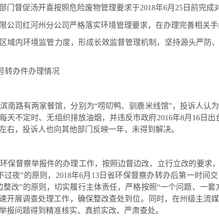
门督促汤开喜按照危险废物管理要求于2018年6月25日前完
限公司红河州分公司严格落实环境管理要求，在办理完善相关手
区域内环境监管力度，形成长效监督管理机制，坚持源头严防
046号转办件办理情况
南路有两家餐馆，分别为“唠叨鸭、驯鹿米线馆”，投诉人认为
天不定时、无组织排放油烟，并违反市政府2016年8月16日出
年左右，投诉人也向其他部门反映一年，未得到解决。
保督察举报件的办理工作，按照边督边改、立行立改的要求，对
过夜”的原则，2018年6月13日省环保督察办转办后第一时
边整改”的原则，切实履行主体责任，严格按照“一个问题、一套
迅速开展调查处理工作，确保整改查处到位。同时，在州级主流
举报问题得到精准核实、真抓实改、严肃查处。