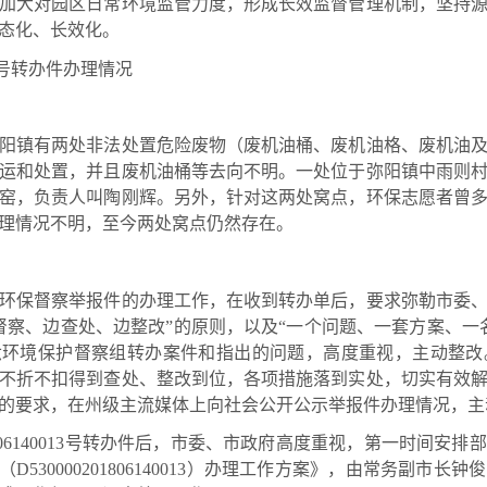
加大对园区日常环境监管力度，形成长效监督管理机制，坚持
态化、长效化。
013号转办件办理情况
镇有两处非法处置危险废物（废机油桶、废机油格、废机油及
运和处置，并且废机油桶等去向不明。一处位于弥阳镇中雨则
窑，负责人叫陶刚辉。另外，针对这两处窝点，环保志愿者曾
理情况不明，至今两处窝点仍然存在。
保督察举报件的办理工作，在收到转办单后，要求弥勒市委、
督察、边查处、边整改”的原则，以及“一个问题、一套方案、一
六环境保护督察组转办案件和指出的问题，高度重视，主动整
不折不扣得到查处、整改到位，各项措施落到实处，切实有效
的要求，在州级主流媒体上向社会公开公示举报件办理情况，主
1806140013号转办件后，市委、市政府高度重视，第一时间安
D530000201806140013）办理工作方案》，由常务副市