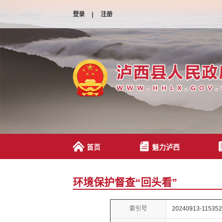
登录
|
注册
首页
魅力泸西
环境保护督查“回头看”
索引号
20240913-115352