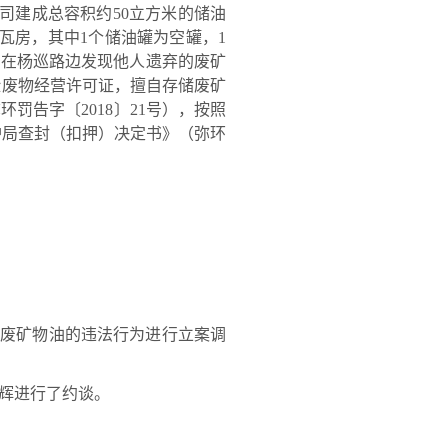
司建成总容积约50立方米的储油
钢瓦房，其中1个储油罐为空罐，1
陶刚辉在杨巡路边发现他人遗弃的废矿
危险废物经营许可证，擅自存储废矿
告字〔2018〕21号），按照
保护局查封（扣押）决定书》（弥环
废矿物油的违法行为进行立案调
刚辉进行了约谈。