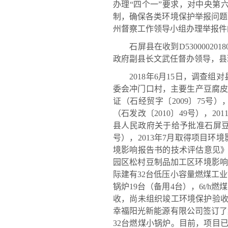
办理“四个一”要求，对中央第
制，确保各类环境保护举报问题
州督察工作领导小组办理举报件
石屏县在收到D53000020
政府副县长文武任督办领导，县
2018年6月15日，调查组
委会冲门口村，主要生产豆腐皮类
证（石经贸字〔2009〕75号
（石发改〔2010〕49号），2
县人民政府关于给予批准石屏豆
号），2013年7月取得项目
境影响报告书的技术评估意见》（
园区松村豆制品加工区环境影响报
际建有32台低压小容量燃煤工业锅
锅炉19台（备用4台），6t/h
收，尚未组织竣工环境保护验收
幸福阳光新能源有限公司签订了
32台燃煤小锅炉。目前，项目已