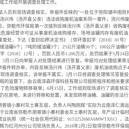
成工作组开展调查处理工作。
人员到现场调查核实，举报件反映的“一处位于弥阳镇中雨则
汤兴伟（汤开喜父亲）违法收购废机油案系同一案件，汤兴伟
4月8日，弥勒市环保局第一次接到反映汤兴伟（汤开喜父亲）收购废
无危废经营许可证从事废机油收购储存，场地油罐内存有废机油
案查处，下达《查封扣押决定书》（弥环查扣字〔2018〕01
储油罐6个；7吨的储油罐3个；25公斤油桶36个；100公斤油桶
〔2018〕12号），罚款人民币1.206万元，处罚结果于5月2
3日、5月15日向举报人对处理结果进行答复，举报均对处理结果表
9举报件转办单，内容反映汤兴伟（汤开喜父亲）废机油收购点于4
现场调查核实，该举报不属实，5月15日将调查处理情况答复
保局的监督下，由云南泽森环保科技有限公司按照程序和相关要
了危险废物转移联单；6月15日，工作组到现场进行了调查核
仍在原地，未进行转移和处置，未发现转移油桶、油罐的非法行
普镇小寨村灰土寨瓦窑，负责人叫陶刚辉”实际为云南泽仁清运
于云南省弥勒市朋普镇小寨村委会灰土寨村瓦窑，年产设计临时收储
了营业执照（统一社会信用代码证：91532526MA6MWTX61
为红河州分公司现场负责人。2018年2月2日取得弥勒市环保局的