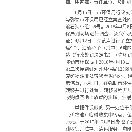
镇、朋普镇为责任单位，及时组
6月15日，市环保局行政执法
与弥勒市环保局已经立案查处的
滚石沟小组138号。2018年
保局到现场进行调查，汤兴伟
证；4月12日，对该点进行了立
罐9个、油桶42个（其中：6吨的
达《行政处罚决定书》（弥环罚字
弥勒市环保局于2018年4月1
第二次接到红河州环保局1236
废矿物油非法转移至省内外。经
示满意；6月8日，在弥勒市环
转移并进行处置，转移过程开具
收购点空地上放置的油罐、油桶
举报件反映的“另一处位于朋
（矿物油）临时收集中转点，位
万元。于2017年12月5日办理
油收集、贮存、清运服务，陶刚辉