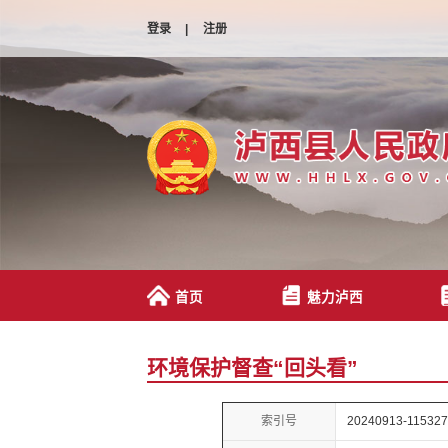
登录
|
注册
首页
魅力泸西
环境保护督查“回头看”
索引号
20240913-115327