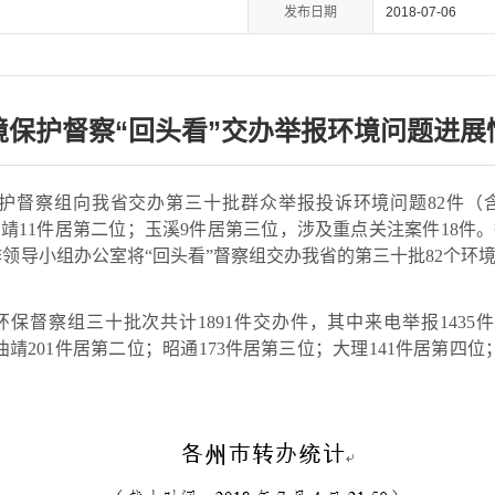
发布日期
2018-07-06
境保护督察“回头看”交办举报环境问题进展
境保护督察组向我省交办第三十批群众举报投诉环境问题82件（
曲靖11件居第二位；玉溪9件居第三位，涉及重点关注案件18件
工作领导小组办公室将“回头看”督察组交办我省的第三十批82个
督察组三十批次共计1891件交办件，其中来电举报1435件
曲靖201件居第二位；昭通173件居第三位；大理141件居第四位