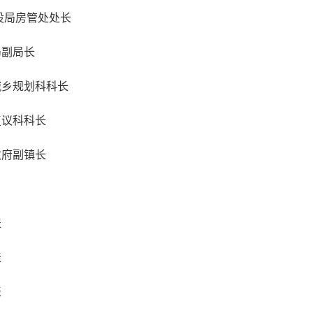
设局房管处处长
局副局长
城乡规划科科长
复议科科长
政府副镇长
表
表
表