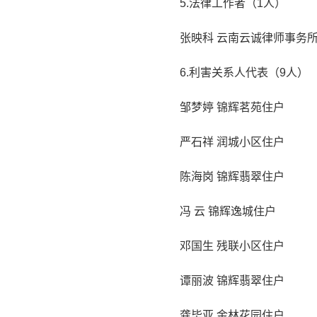
5.法律工作者（1人）
张映科 云南云诚律师事务
6.利害关系人代表（9人）
邹梦婷 锦辉茗苑住户
严石祥 润城小区住户
陈海岗 锦辉翡翠住户
冯 云 锦辉逸城住户
邓国生 残联小区住户
谭丽波 锦辉翡翠住户
龚毕亚 金林花园住户