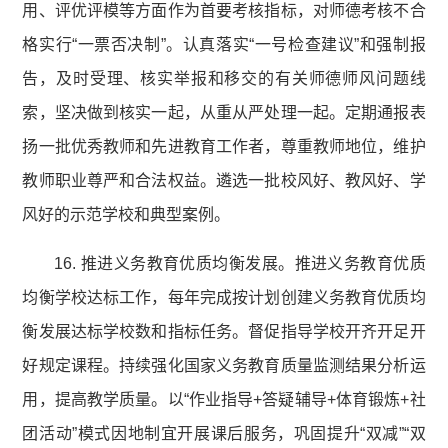
用、评优评模等方面作为首要考核指标，对师德考核不合
格实行“一票否决制”。认真落实“一号检查建议”和强制报
告，及时受理、核实举报和移交的有关师德师风问题线
索，坚决做到核实一起，从重从严处理一起。定期通报表
扬一批优秀教师和先进教育工作者，尊重教师地位，维护
教师职业尊严和合法权益。遴选一批校风好、教风好、学
风好的示范学校和典型案例。
16. 推进义务教育优质均衡发展。推进义务教育优质
均衡学校达标工作，每年完成按计划创建义务教育优质均
衡发展达标学校数和指标任务。督促指导学校开齐开足开
好规定课程。持续强化国家义务教育质量监测结果分析运
用，提高教学质量。以“作业指导+答疑辅导+体育锻炼+社
团活动”模式因地制宜开展课后服务，巩固提升“双减”“双