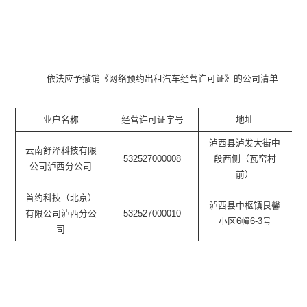
依法应予撤销《网络预约出租汽车经营许可证》的公司清单
业户名称
经营许可证字号
地址
泸西县泸发大街中
云南舒泽科技有限
532527000008
段西侧（瓦窑村
公司泸西分公司
前）
首约科技（北京）
泸西县中枢镇良馨
2
有限公司泸西分公
532527000010
小区6幢6-3号
司