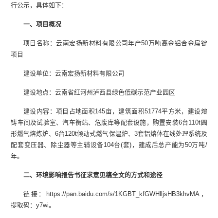
行公示，具体如下：
一
、
项目
概况
项目名称：云南宏扬新材料有限公司年产50万吨高金铝合金扁锭
项目
建设单位：云南宏扬新材料有限公司
建设地点：云南省红河州泸西县绿色低碳示范产业园区
建设内容：项目占地面积145亩，建筑面积51774平方米，建设熔
铸车间及试验室、汽车衡站、危废库等配套设施，购置安装6台110t圆
形燃气熔炼炉、6台120t倾动式燃气保温炉、3套铝熔体在线处理系统及
配套变压器、除尘器等主辅设备104台(套)，建成后总产能为50万吨/
年。
二
、环境影响报告书征求意见稿全文的方式和途径
链接：https://pan.baidu.com/s/1KGBT_kfGWHlljsHB3khvMA，
提取码：y7wi。