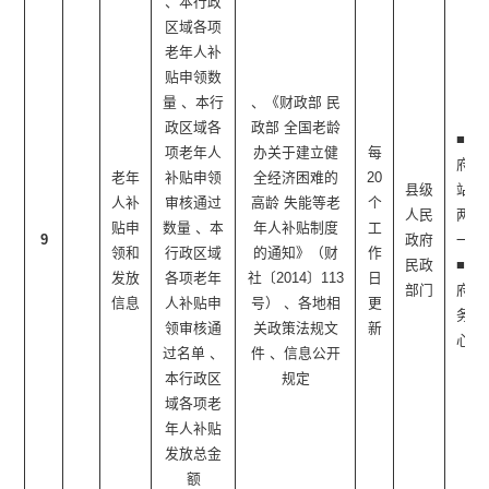
、本行政
区域各项
老年人补
贴申领数
量 、本行
、《财政部 民
政区域各
政部 全国老龄
■政
项老年人
办关于建立健
每
府网
老年
补贴申领
全经济困难的
20
县级
站 ■
人补
审核通过
高龄 失能等老
个
人民
两微
贴申
数量 、本
年人补贴制度
工
9
政府
一端
领和
行政区域
的通知》（财
作
民政
■政
发放
各项老年
社〔2014〕113
日
部门
府服
信息
人补贴申
号） 、各地相
更
务中
领审核通
关政策法规文
新
心
过名单 、
件 、信息公开
本行政区
规定
域各项老
年人补贴
发放总金
额