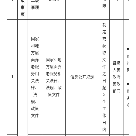
级
二级
限
体
事
事项
项
制
定
国家
或
和地
获
■政
方层
取
府网
面养
国家和地
文
县级
站 ■
老服
方层面养
件
人民
两微
务相
老服务相
之
1
信息公开规定
政府
一端
关法
关法律、
日
民政
■政
律、
法规、政
起
部门
府服
法
策文件
3
务中
规、
个
心
政策
工
文件
作
日
内