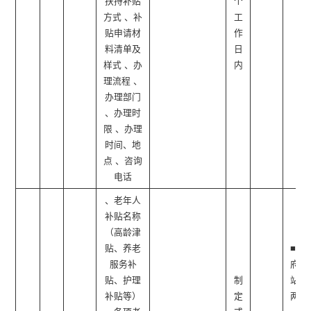
扶持补贴
个
方式 、补
工
贴申请材
作
料清单及
日
样式 、办
内
理流程 、
办理部门
、办理时
限 、办理
时间、地
点 、咨询
电话
、老年人
补贴名称
（高龄津
贴、养老
■政
服务补
府网
贴、护理
制
站 ■
补贴等）
定
两微