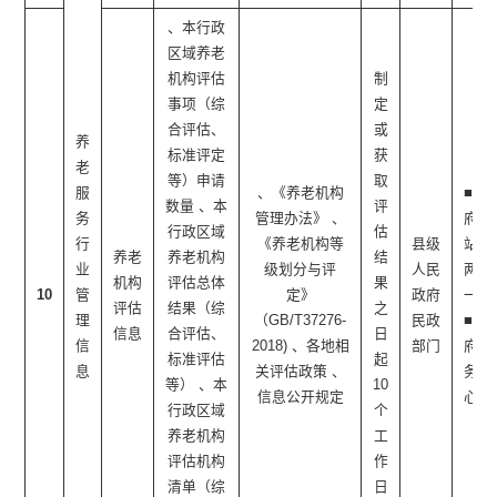
、本行政
区域养老
机构评估
制
事项（综
定
合评估、
或
养
标准评定
获
老
等）申请
取
服
、《养老机构
■政
数量 、本
评
务
管理办法》 、
府网
行政区域
估
行
《养老机构等
县级
站 ■
养老
养老机构
结
业
级划分与评
人民
两微
机构
评估总体
果
10
管
定》
政府
一端
评估
结果（综
之
理
（GB/T37276-
民政
■政
信息
合评估、
日
信
2018) 、各地相
部门
府服
标准评估
起
息
关评估政策 、
务中
等） 、本
10
信息公开规定
心
行政区域
个
养老机构
工
评估机构
作
清单（综
日