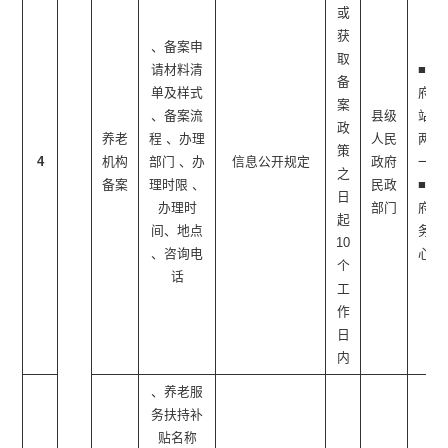
或
获
、备案申
取
请材料清
■政
备
单及样式
府网
案
、备案流
县级
站 ■
政
养老
程 、办理
人民
两微
策
4
机构
部门 、办
信息公开规定
政府
一端
之
备案
理时限 、
民政
■政
日
办理时
部门
府服
起
间、地点
务中
10
、咨询电
心
个
话
工
作
日
内
、养老服
务扶持补
贴名称