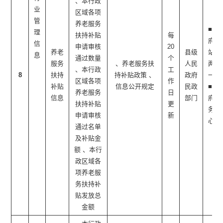
、本行政
业
区域各项
管
养老服务
■政
理
扶持补贴
每
府网
信
申请审核
20
养老
县级
站 ■
息
通过数量
个
服务
、养老服务扶
人民
两微
、本行政
工
8
扶持
持补贴政策 、
政府
一端
区域各项
作
补贴
信息公开规定
民政
■政
养老服务
日
信息
部门
府服
扶持补贴
更
务中
申请审核
新
心
通过名单
及补贴金
额 、本行
政区域各
项养老服
务扶持补
贴发放总
金额