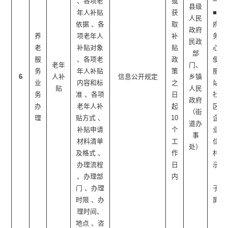
、各项老
或
一端
县级
年人补贴
获
■政
人民
依据 、各
取
府服
政府
养
项老年人
补
务中
民政
老
补贴对象
贴
心 ■
部
服
、各项老
政
便民
老年
门、
务
年人补贴
策
服务
6
人补
信息公开规定
乡镇
业
内容和标
之
站 ■
贴
人民
务
准 、各项
日
社
政府
办
老年人补
起
区/
（街
理
贴方式 、
10
企事
道办
补贴申请
个
业单
事
材料清单
工
位/
处）
及格式 、
作
村公
办理流程
日
示栏
、办理部
内
（电
门 、办理
子
时限 、办
屏）
理时间、
地点 、咨