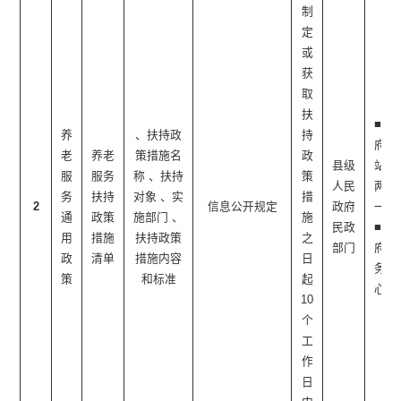
制
定
或
获
取
扶
■政
养
、扶持政
持
府网
老
养老
策措施名
政
县级
站 ■
服
服务
称 、扶持
策
人民
两微
务
扶持
对象 、实
措
2
信息公开规定
政府
一端
通
政策
施部门 、
施
民政
■政
用
措施
扶持政策
之
部门
府服
政
清单
措施内容
日
务中
策
和标准
起
心
10
个
工
作
日