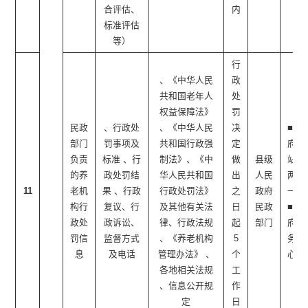
合评估、
内
标准评估
等）
行
、《中华人民
政
共和国老年人
处
权益保障法》
罚
民政
、行政处
、《中华人民
决
■政
部门
罚事项及
共和国行政强
定
府网
负责
标准 、行
制法》、《中
做
县级
站 ■
的养
政处罚结
华人民共和国
出
人民
两微
11
老机
果 、行政
行政处罚法》
之
政府
一端
构行
复议、行
及其他有关法
日
民政
■政
政处
政诉讼、
律、行政法规
起
部门
府服
罚信
监督方式
、《养老机构
5
务中
息
及电话
管理办法》 、
个
心
各地相关法规
工
、信息公开规
作
定
日