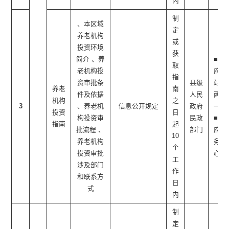
内
制
、本区域
定
养老机构
或
投资环境
获
简介 、养
■政
取
老机构投
府网
指
资审批条
县级
站 ■
养老
南
件及依据
人民
两微
机构
之
3
、养老机
信息公开规定
政府
一端
投资
日
构投资审
民政
■政
指南
起
批流程 、
部门
府服
10
养老机构
务中
个
投资审批
心
工
涉及部门
作
和联系方
日
式
内
制
定