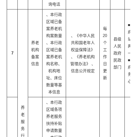
询电话
、本行政
区域已备
■政
案养老机
每
府网
构案数量
、《中华人民
20
县级
站 ■
养老
、本行政
共和国老年人
个
人民
两微
机构
区域已备
权益保障法》
工
7
政府
一端
备案
案养老机
、《养老机构
作
民政
■政
信息
构名称、
管理办法》 、
日
部门
府服
机构地
信息公开规定
更
务中
址、床位
新
心
数量等基
本信息
、本行政
养
区域各项
老
养老服务
服
扶持补贴
务
申请数量
行