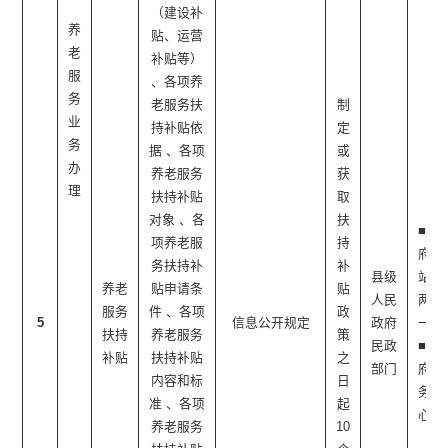
（建设补
养
贴、运营
老
补贴等）
服
、各项养
务
老服务扶
制
业
持补贴依
定
务
据 、各项
或
办
养老服务
获
理
扶持补贴
取
对象 、各
扶
■政
项养老服
持
府网
务扶持补
补
县级
站 ■
养老
贴申请条
贴
人民
两微
服务
件 、各项
政
5
信息公开规定
政府
一端
扶持
养老服务
策
民政
■政
补贴
扶持补贴
之
部门
府服
内容和标
日
务中
准 、各项
起
心
养老服务
10