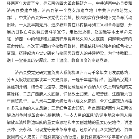
经两百年发展至今，是云南省四大革命摇篮之一，中共泸西中心县委和
泸西县委建立地，泸西县第一个党支部建立地（中共泸西师范党支
部），中共泸西县第一次党代会会址。校园内留存多处地下党革命活动
旧址，一大批早期党员、进步教师曾在此传播马列主义和革命思想，开
展抗日救亡与反蒋武装斗争宣传，走出张永和、赵国徽等本土革命先
驱，泸西一中的创建和发展历程承载着悠久的人文底蕴，闪耀着光辉的
革命传统。本次宣讲面向全校教师群体，精准依托学校独有的红色校史
资源，搭建起地方党史研究与校园思政育人的共建桥梁，为全体教职工
送上一堂兼具历史厚度、本土温度、教育深度的专题党课。
泸西县委党史研究室负责人系统梳理泸西两千余年文明发展脉络，
分五大板块层层解读本土文史资源。一是千年建制沿革，追溯西汉漏江
县建制开端，结合考古遗存、史料记载厘清泸西纳入中央王朝管辖的完
整脉络；二是广西府人文底蕴，详述改土归流、古城营建、江西街六百
年商贸风华、古八景与三庵六阁七寺八庙文化遗迹，全方位展现边地雄
府多元交融的人文风貌；三是红色革命印记，重点阐释泸西作为云南省
解放战争时期革命中心根据地，“一支人民的军队”的诞生地及中国人民
解放军滇桂黔边纵队的重要策源地和主要创建地的重要历史地位，讲述
张冲、张永和、何现龙等先辈革命事迹，还原泸西民众支援抗战、浴血
报国的动人史实；四是徐霞客泸西行迹，依托徐霞客380余年前泸西游