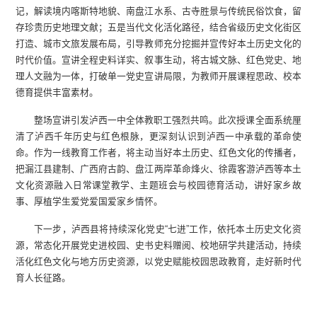
记，解读境内喀斯特地貌、南盘江水系、古寺胜景与传统民俗饮食，留
存珍贵历史地理文献；五是当代文化活化路径，结合省级历史文化街区
打造、城市文旅发展布局，引导教师充分挖掘并宣传好本土历史文化的
时代价值。宣讲全程史料详实、叙事生动，将古城文脉、红色党史、地
理人文融为一体，打破单一党史宣讲局限，为教师开展课程思政、校本
德育提供丰富素材。
整场宣讲引发泸西一中全体教职工强烈共鸣。此次授课全面系统厘
清了泸西千年历史与红色根脉，更深刻认识到泸西一中承载的革命使
命。作为一线教育工作者，将主动当好本土历史、红色文化的传播者，
把漏江县建制、广西府古韵、盘江两岸革命烽火、徐霞客游泸西等本土
文化资源融入日常课堂教学、主题班会与校园德育活动，讲好家乡故
事、厚植学生爱党爱国爱家乡情怀。
下一步，泸西县将持续深化党史“七进”工作，依托本土历史文化资
源，常态化开展党史进校园、史书史料赠阅、校地研学共建活动，持续
活化红色文化与地方历史资源，以党史赋能校园思政教育，走好新时代
育人长征路。