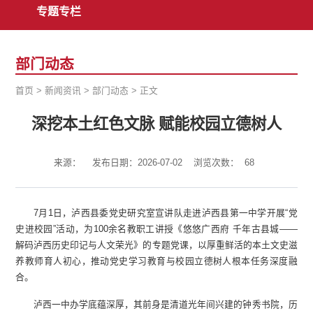
专题专栏
部门动态
首页
>
新闻资讯
>
部门动态
>
正文
深挖本土红色文脉 赋能校园立德树人
来源：
发布日期：2026-07-02
浏览次数：
68
7月1日，泸西县委党史研究室宣讲队走进泸西县第一中学开展“党
史进校园”活动，为100余名教职工讲授《悠悠广西府 千年古县城——
解码泸西历史印记与人文荣光》的专题党课，以厚重鲜活的本土文史滋
养教师育人初心，推动党史学习教育与校园立德树人根本任务深度融
合。
泸西一中办学底蕴深厚，其前身是清道光年间兴建的钟秀书院，历