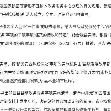
及国家秘密等情形不宜纳入政务服务中心办理的有关规定，新增“
“宗教活动场所法人成立、变更、注销登记”3项事项。
”已作为个人创业“一件事”的联办事项，纳入县级政务服务中心“
服务”事项的子项事项“档案的接收和转递”；结合我县实际，根据
案省内通办的通知》（云医保办〔2023〕47号）精神，删去“
际，将“移民安置纠纷调处”事项的实施机构由“县级发展改革部门
为举报奖励”事项实施机构由“县市级药监部门”修改为“县市场
市级自然资源部门”修改为“县林业和草原局”。
导出泸西县县级政务服务事项实施清单，清单中并无“矿区范
时间安排上发生纠纷、客运站经营者协调无效的裁决、农业植
水土流失纠纷争议裁决、违反河道管理条例经济损失调处、延期