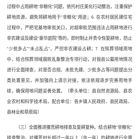
过程中占用耕地“非粮化”问题，依托村庄美化行动整治，注重保护
耕地资源，避免将耕地用于“非粮化”用途；6. 在农村居民建住宅
过程中，严把宅基地审批关口，对超审批范围违法占用耕地进行
非农建设及建设“豪华庭院”等的，即时制止并责令恢复耕地，防止
“少批多占”“未占乱占”，严控非农建设占耕；7. 在殡葬领域用地
中，结合殡葬领域腐败乱象整治专项行动，对我县公墓用地情况
进行全面排查，对是否合规、未批先建、少批多占等问题提出分
类处置意见，并加强向上请示对接，依法依规逐步完善用地手
续，确保用地问题妥善处置。〔牵头单位：县自然资源局、县农
业农村和科学技术局，配合单位：各乡镇人民政府、县民政局、
县林业和草原局〕
（三）全面推进撂荒耕地排查及复耕复种。结合耕地“非粮化”
排查整治，对撂荒时长超过一年以上（含一年）的耕地进行全面