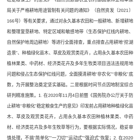
局关于严格耕地用途管制有关问题的通知》（自然资发〔2021〕
166号）等有关要求，通过对永久基本农田和一般耕地、新增耕地
和整理复垦耕地、特定区域和敏感地带（生态保护红线内耕地、
自然保护地周边耕地）等进行全面排查，重点排查占用耕地“挖湖
造景”、种植绿化苗木、草皮及观赏类花卉，占用永久基本农田种
植林果类、中药材、经济类花卉及多年生牧类项目违法违规用地
问题和侵占生态保护红线问题，全面摸清耕地“非农化”“非粮化”底
数，为开展整治奠定坚实基础。二是根据时间节点因地制宜综合
研判精准施策。1. 在2020年11月4日前暨《国务院办公厅关于防
止耕地“非粮化”稳定粮食生产的意见》印发前占用耕地种植绿化苗
木、草皮及观赏类花卉，占用永久基本农田种植林果类、中药
材、经济类花卉及多年生牧草等行为，要根据实际情况，稳妥审
慎处理，不搞“简单化”“一刀切”“运动式”“强迫式”恢复；2. 在2020