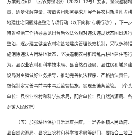
方案的通知》（云农房整治办〔2023〕12号）要求，坚决遏制增
量，逐步化解存量。按照省州部署要求开展全县农村新增乱占耕
地建住宅问题排查整治专项行动（以下简称“专项行动”），下一步
待省整治工作指导意见出台后依法依规对违法违规状态图斑进行
整治，逐步建立健全农村宅基地建房管理长效机制，采取多种措
施消除违法占用耕地状态，坚决遏制农村新增乱占耕地建住宅行
为。县农业农村和科学技术局、县自然资源局、县住房和城乡建
设局对乡镇做好业务指导，推动完善执法程序、严格执法责任，
督促制定完善事前事中事后监管措施，实现全链条监管。〔牵头
单位：县农业农村和科学技术局，配合单位：县自然资源局、各
乡镇人民政府〕
（五）加强耕地保护日常巡查抽查。一是各乡镇人民政府、
县自然资源局、县农业农村和科学技术局等部门，要结合土地卫