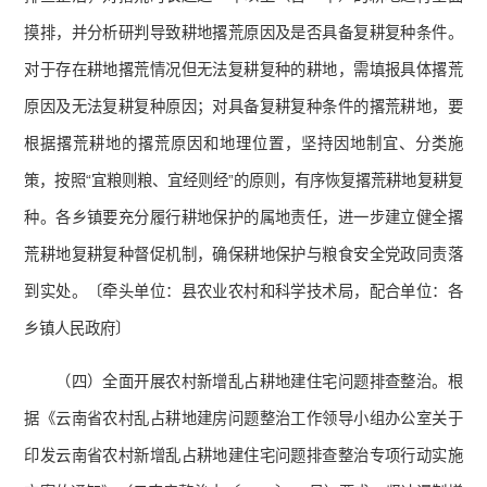
摸排，并分析研判导致耕地撂荒原因及是否具备复耕复种条件。
对于存在耕地撂荒情况但无法复耕复种的耕地，需填报具体撂荒
原因及无法复耕复种原因；对具备复耕复种条件的撂荒耕地，要
根据撂荒耕地的撂荒原因和地理位置，坚持因地制宜、分类施
策，按照“宜粮则粮、宜经则经”的原则，有序恢复撂荒耕地复耕复
种。各乡镇要充分履行耕地保护的属地责任，进一步建立健全撂
荒耕地复耕复种督促机制，确保耕地保护与粮食安全党政同责落
到实处。〔牵头单位：县农业农村和科学技术局，配合单位：各
乡镇人民政府〕
（四）全面开展农村新增乱占耕地建住宅问题排查整治。根
据《云南省农村乱占耕地建房问题整治工作领导小组办公室关于
印发云南省农村新增乱占耕地建住宅问题排查整治专项行动实施