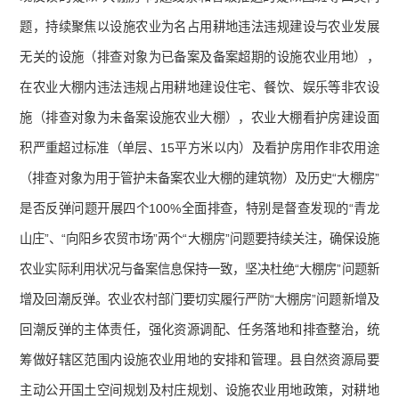
题，持续聚焦以设施农业为名占用耕地违法违规建设与农业发展
无关的设施（排查对象为已备案及备案超期的设施农业用地），
在农业大棚内违法违规占用耕地建设住宅、餐饮、娱乐等非农设
施（排查对象为未备案设施农业大棚），农业大棚看护房建设面
积严重超过标准（单层、15平方米以内）及看护房用作非农用途
（排查对象为用于管护未备案农业大棚的建筑物）及历史“大棚房”
是否反弹问题开展四个100%全面排查，特别是督查发现的“青龙
山庄”、“向阳乡农贸市场”两个“大棚房”问题要持续关注，确保设施
农业实际利用状况与备案信息保持一致，坚决杜绝“大棚房”问题新
增及回潮反弹。农业农村部门要切实履行严防“大棚房”问题新增及
回潮反弹的主体责任，强化资源调配、任务落地和排查整治，统
筹做好辖区范围内设施农业用地的安排和管理。县自然资源局要
主动公开国土空间规划及村庄规划、设施农业用地政策，对耕地