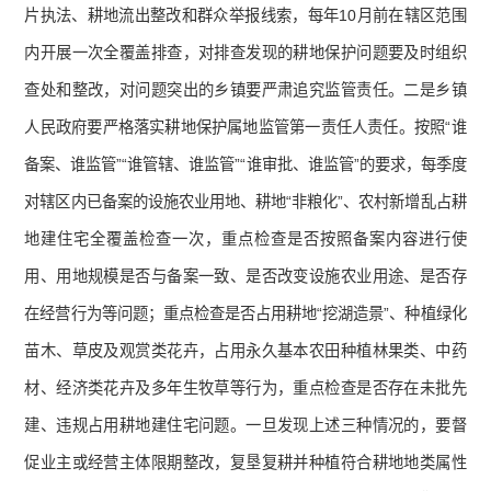
片执法、耕地流出整改和群众举报线索，每年10月前在辖区范围
内开展一次全覆盖排查，对排查发现的耕地保护问题要及时组织
查处和整改，对问题突出的乡镇要严肃追究监管责任。二是乡镇
人民政府要严格落实耕地保护属地监管第一责任人责任。按照“谁
备案、谁监管”“谁管辖、谁监管”“谁审批、谁监管”的要求，每季度
对辖区内已备案的设施农业用地、耕地“非粮化”、农村新增乱占耕
地建住宅全覆盖检查一次，重点检查是否按照备案内容进行使
用、用地规模是否与备案一致、是否改变设施农业用途、是否存
在经营行为等问题；重点检查是否占用耕地“挖湖造景”、种植绿化
苗木、草皮及观赏类花卉，占用永久基本农田种植林果类、中药
材、经济类花卉及多年生牧草等行为，重点检查是否存在未批先
建、违规占用耕地建住宅问题。一旦发现上述三种情况的，要督
促业主或经营主体限期整改，复垦复耕并种植符合耕地地类属性