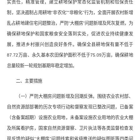
实责任，精准管理，建立耕地保护常态化监管机制和包保责任
制，坚决遏制占用耕地“非农化”“非粮化”行为，全面开展农村新增
乱占耕地建住宅问题整治，严防“大棚房”问题新增及死灰复燃，为
确保耕地保护和国家粮食安全落到实处，促进农业持续健康发
展，推进乡村振兴创造良好条件。确保全县耕地保有量不低于
87.72万亩、永久基本农田保护面积不低于75.09万亩，确保耕地
总量较新一轮规划基期年稳定增加。
二、主要措施
（一）严防大棚房问题新增及回潮反弹。围绕农业农村部、
自然资源部部署的历次专项行动和督察发现已整改问题，已备案
（含备案超期）设施农业用地，未备案设施农业用地的农业大棚
及所属看护房，国家自然资源督察、卫片执法等各类监督检查发
现反馈的疑似“大棚房”问题线索和省级推送的疑似图斑等四类问