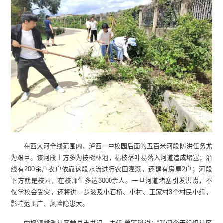
在西大河全线范围内，泸西一中校园后面的五百米河段防洪任务尤
为艰巨。该河段上方多为桉树林地，枯枝落叶易落入河道造成堵塞；沿
线有200余户农户依靠这段水流进行农田灌溉，还建有房屋2户；河段
下方就是校园，在校师生多达3000余人。一旦河道堵塞引发洪涝，不
仅学校会受灾，还将进一步波及小石桥、小村、王家村3个村民小组，
影响范围广、风险隐患大。
中枢镇桃笑社区党总支书记、主任 曾莲科说：“我们今天组织社区