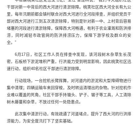
干部对新一中背后的西大河进行清淤除障。桃笑社区西大河全长有九公
里，每年汛期前都会镇村联合对西大河进行全河段排查，并组织党员干
部对西大河进行三到五次清淤除障，特别是针对新一中、上村背后容易
堵塞的河段进行清淤除障，保障西大河畅通，有利于农业灌溉和防洪排
涝，同时减轻市政管网的防洪排涝压力，保障下游学校及群众的安
全。”
6月17日，社区工作人员在排查中发现，该河段树木杂草生长茂
密，石板桥下淤泥堆积严重，行洪能力受到明显影响，因此桃笑社区迅
速行动，组织40名社区干部进行清淤除障。
行动现场，一台挖机长臂挥舞，对河道内的淤泥和大型障碍物进行
集中清理；四辆运输车来回穿梭，及时转运清理出的杂物。针对挖机作
业难以覆盖的死角，社区干部手持锄头、铲子、锯子等工具，人工清除
树木藤蔓和杂草，不放过任何一处隐患点。
此次集中清淤行动，有效疏通了河道堵点，提升了西大河的行洪排
涝能力，为安全度汛打下了坚实基础。