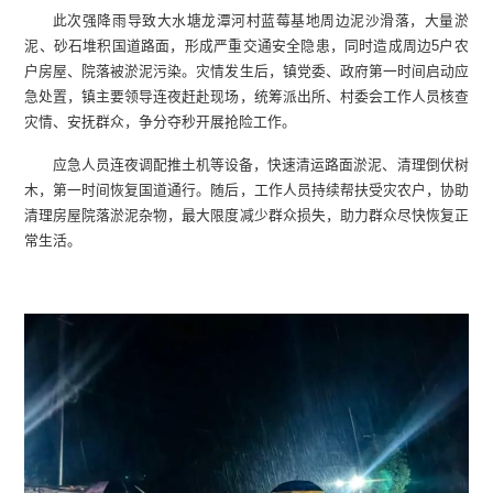
此次强降雨导致大水塘龙潭河村蓝莓基地周边泥沙滑落，大量淤
泥、砂石堆积国道路面，形成严重交通安全隐患，同时造成周边5户农
户房屋、院落被淤泥污染。灾情发生后，镇党委、政府第一时间启动应
急处置，镇主要领导连夜赶赴现场，统筹派出所、村委会工作人员核查
灾情、安抚群众，争分夺秒开展抢险工作。
应急人员连夜调配推土机等设备，快速清运路面淤泥、清理倒伏树
木，第一时间恢复国道通行。随后，工作人员持续帮扶受灾农户，协助
清理房屋院落淤泥杂物，最大限度减少群众损失，助力群众尽快恢复正
常生活。